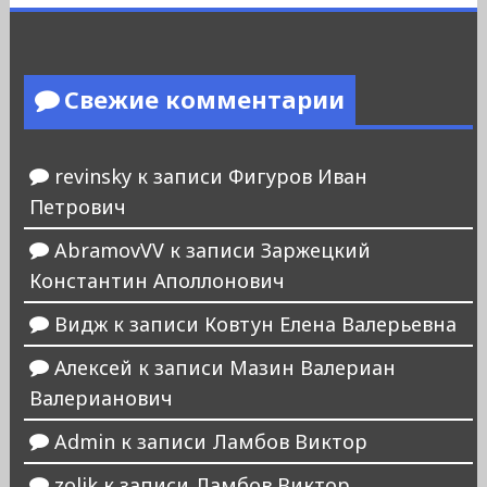
Свежие комментарии
revinsky
к записи
Фигуров Иван
Петрович
AbramovVV
к записи
Заржецкий
Константин Аполлонович
Видж
к записи
Ковтун Елена Валерьевна
Алексей
к записи
Мазин Валериан
Валерианович
Admin
к записи
Ламбов Виктор
zolik
к записи
Ламбов Виктор