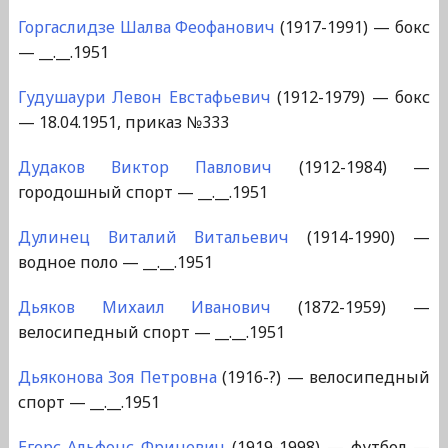
Горгаслидзе Шалва Феофанович
(1917-1991) — бокс
— __.__.1951
Гудушаури Левон Евстафьевич
(1912-1979) — бокс
— 18.04.1951, приказ №333
Дудаков Виктор Павлович
(1912-1984) —
городошный спорт — __.__.1951
Дулинец Виталий Витальевич
(1914-1990) —
водное поло — __.__.1951
Дьяков Михаил Иванович
(1872-1959) —
велосипедный спорт — __.__.1951
Дьяконова Зоя Петровна
(1916-?) — велосипедный
спорт — __.__.1951
Егерс Альфонс Фрицевич
(1919-1998) — футбол —