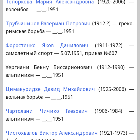
Топоркова Мария Александровна
(1920-2006) —
волейбол — __.__.1951
Трубчанинов Валериан Петрович
(1912-?) — греко-
римская борьба — __.__.1951
Форостенко Яков Данилович
(1911-1972) —
самолетный спорт — 5.07.1951, приказ №607
Хергиани Бекну Виссарионович (1912-1990) —
альпинизм — __.__.1951
Цимакуридзе Давид Михайлович
(1925-2006) —
вольная борьба — __.__.1951
Чартолани Чичико Гаезович
(1906-1984) —
альпинизм — __.__.1951
Чистохвалов Виктор Александрович
(1921-1973) —