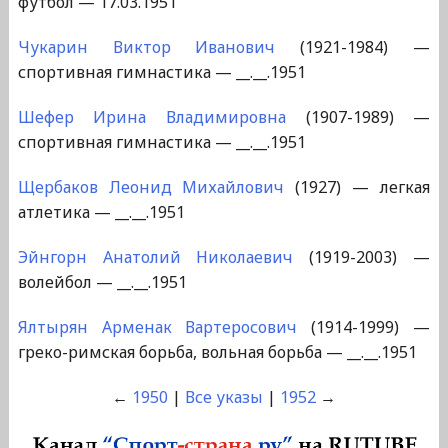
футбол — 17.03.1951
Чукарин Виктор Иванович
(1921-1984) —
спортивная гимнастика — __.__.1951
Шефер Ирина Владимировна
(1907-1989) —
спортивная гимнастика — __.__.1951
Щербаков Леонид Михайлович
(1927) — легкая
атлетика — __.__.1951
Эйнгорн Анатолий Николаевич
(1919-2003) —
волейбол — __.__.1951
Ялтырян Арменак Вартеросович
(1914-1999) —
греко-римская борьба, вольная борьба — __.__.1951
←
1950
|
Все указы
|
1952
→