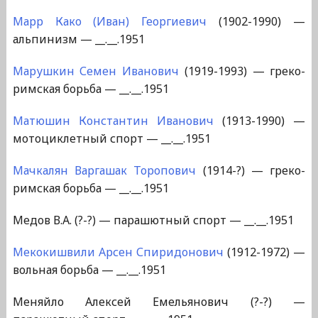
Марр Како (Иван) Георгиевич
(1902-1990) —
альпинизм — __.__.1951
Марушкин Семен Иванович
(1919-1993) — греко-
римская борьба — __.__.1951
Матюшин Константин Иванович
(1913-1990) —
мотоциклетный спорт — __.__.1951
Мачкалян Варгашак Торопович
(1914-?) — греко-
римская борьба — __.__.1951
Медов В.А. (?-?) — парашютный спорт — __.__.1951
Мекокишвили Арсен Спиридонович
(1912-1972) —
вольная борьба — __.__.1951
Меняйло Алексей Емельянович (?-?) —