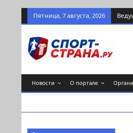
Наверх
Пятница, 7 августа, 2026
Веду
по
С
Новости
О портале
Орган