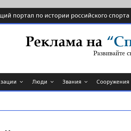
щий портал по истории российского спорта
ртал по истории спорта
порт-страна.ру
изации
Люди
Звания
Сооружения