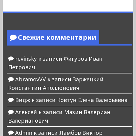
Свежие комментарии
revinsky
к записи
Фигуров Иван
Петрович
AbramovVV
к записи
Заржецкий
Константин Аполлонович
Видж
к записи
Ковтун Елена Валерьевна
Алексей
к записи
Мазин Валериан
Валерианович
Admin
к записи
Ламбов Виктор