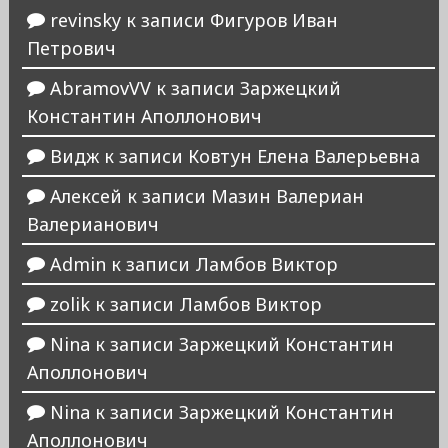
revinsky
к записи
Фигуров Иван
Петрович
AbramovVV
к записи
Заржецкий
Константин Аполлонович
Видж
к записи
Ковтун Елена Валерьевна
Алексей
к записи
Мазин Валериан
Валерианович
Admin
к записи
Ламбов Виктор
zolik
к записи
Ламбов Виктор
Nina
к записи
Заржецкий Константин
Аполлонович
Nina
к записи
Заржецкий Константин
Аполлонович