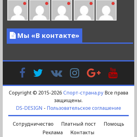
Мы «В контакте»
Facebook
Twitter
В
Instagram
Google
YouTu
Контакте
Plus
Copyright © 2015-2026
Спорт-страна.ру
Все права
защищены.
DS-DESIGN
-
Пользовательское соглашение
Сотрудничество
Платный пост
Помощь
Реклама
Контакты