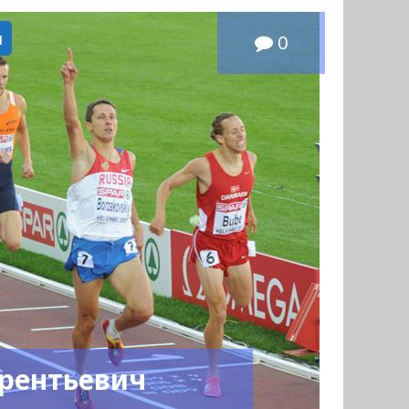
ы
0
рентьевич