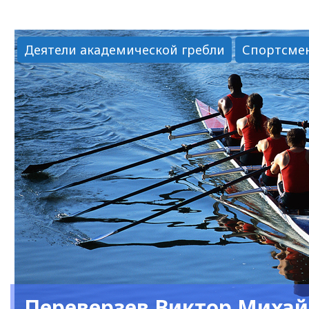
Василий
Лаврентьевич"
Деятели академической гребли
Спортсме
Переверзев Виктор Миха