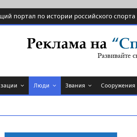
щий портал по истории российского спорта
ртал по истории спорта
порт-страна.ру
изации
Люди
Звания
Сооружения