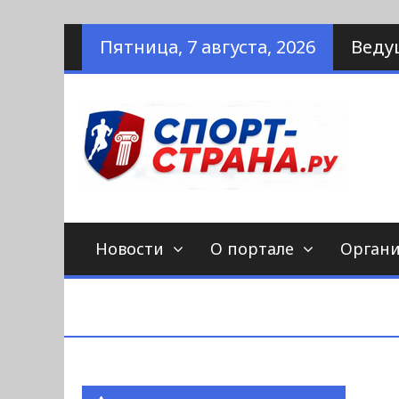
Наверх
Пятница, 7 августа, 2026
Веду
по
С
Новости
О портале
Орган