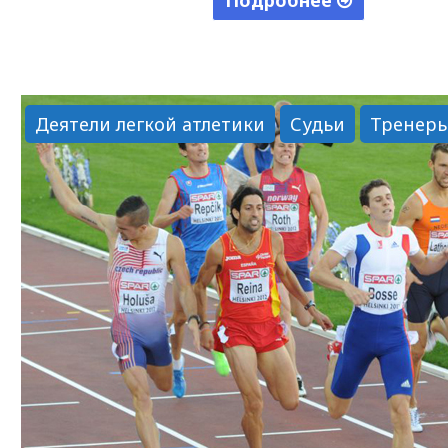
Подробнее
"Мельников
Николай
Васильевич"
Деятели легкой атлетики
Судьи
Тренер