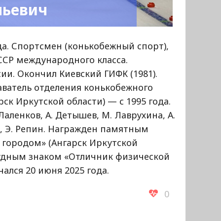
льевич
да. Спортсмен (конькобежный спорт),
ССР международного класса.
ии. Окончил Киевский ГИФК (1981).
ватель отделения конькобежного
ск Иркутской области) — с 1995 года.
Лаленков, А. Детышев, М. Лаврухина, А.
в, Э. Репин. Награжден памятным
д городом» (Ангарск Иркутской
агрудным знаком «Отличник физической
чался 20 июня 2025 года.
0