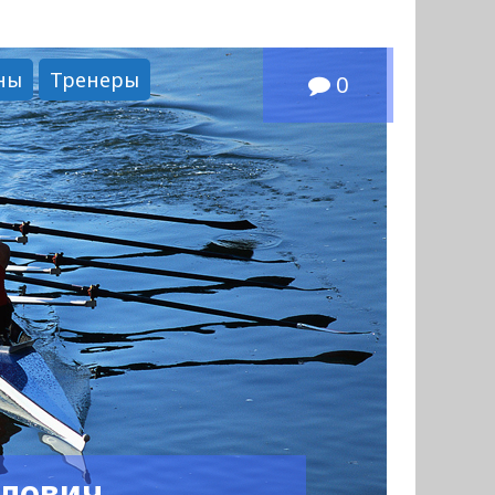
ны
Тренеры
0
йлович