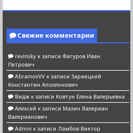
Свежие комментарии
revinsky
к записи
Фигуров Иван
Петрович
AbramovVV
к записи
Заржецкий
Константин Аполлонович
Видж
к записи
Ковтун Елена Валерьевна
Алексей
к записи
Мазин Валериан
Валерианович
Admin
к записи
Ламбов Виктор