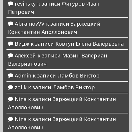
revinsky
к записи
Фигуров Иван
Петрович
AbramovVV
к записи
Заржецкий
Константин Аполлонович
Видж
к записи
Ковтун Елена Валерьевна
Алексей
к записи
Мазин Валериан
Валерианович
Admin
к записи
Ламбов Виктор
zolik
к записи
Ламбов Виктор
Nina
к записи
Заржецкий Константин
Аполлонович
Nina
к записи
Заржецкий Константин
Аполлонович