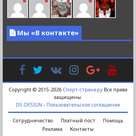
Мы «В контакте»
Facebook
Twitter
В
Instagram
Google
YouTu
Контакте
Plus
Copyright © 2015-2026
Спорт-страна.ру
Все права
защищены.
DS-DESIGN
-
Пользовательское соглашение
Сотрудничество
Платный пост
Помощь
Реклама
Контакты