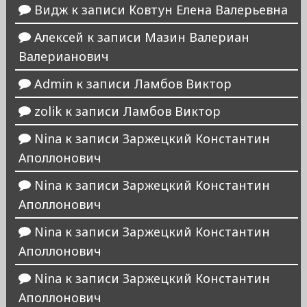
Видж
к записи
Ковтун Елена Валерьевна
Алексей
к записи
Мазин Валериан
Валерианович
Admin
к записи
Ламбов Виктор
zolik
к записи
Ламбов Виктор
Nina
к записи
Заржецкий Константин
Аполлонович
Nina
к записи
Заржецкий Константин
Аполлонович
Nina
к записи
Заржецкий Константин
Аполлонович
Nina
к записи
Заржецкий Константин
Аполлонович