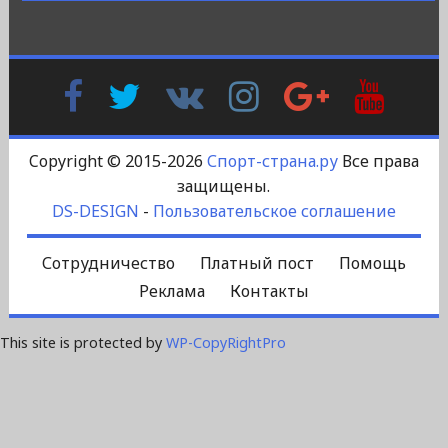
Facebook
Twitter
В
Instagram
Google
YouTu
Контакте
Plus
Copyright © 2015-2026
Спорт-страна.ру
Все права
защищены.
DS-DESIGN
-
Пользовательское соглашение
Сотрудничество
Платный пост
Помощь
Реклама
Контакты
This site is protected by
WP-CopyRightPro