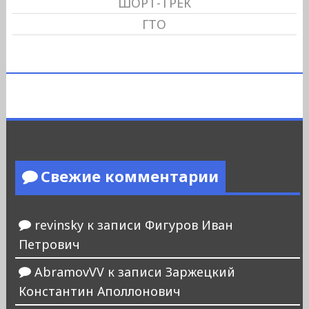
ШОРТ-ТРЕК
ГТО
Свежие комментарии
revinsky
к записи
Фигуров Иван
Петрович
AbramovVV
к записи
Заржецкий
Константин Аполлонович