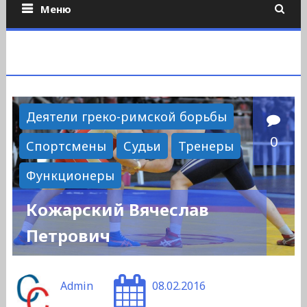
Меню
Деятели греко-римской борьбы
0
Спортсмены
Судьи
Тренеры
Функционеры
Кожарский Вячеслав
Петрович
Admin
08.02.2016