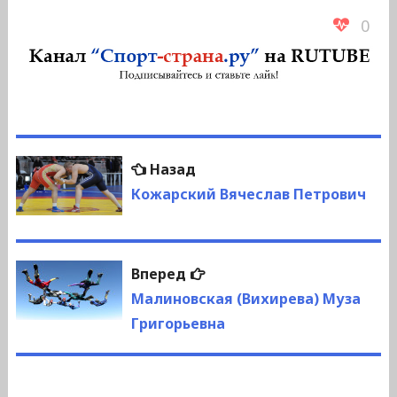
0
Навигация
Предыдущая
Назад
по
запись:
Кожарский Вячеслав Петрович
записям
Следующая
Вперед
запись:
Малиновская (Вихирева) Муза
Григорьевна