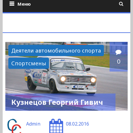
Меню
Деятели автомобильного спорта
0
Спортсмены
Кузнецов Георгий Гивич
Admin
08.02.2016