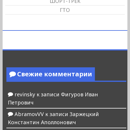
ШОРТ-ТРЕК
ГТО
Свежие комментарии
revinsky
к записи
Фигуров Иван
Петрович
AbramovVV
к записи
Заржецкий
Константин Аполлонович