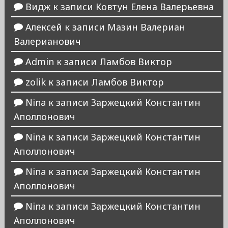
Видж
к записи
Ковтун Елена Валерьевна
Алексей
к записи
Мазин Валериан
Валерианович
Admin
к записи
Ламбов Виктор
zolik
к записи
Ламбов Виктор
Nina
к записи
Заржецкий Константин
Аполлонович
Nina
к записи
Заржецкий Константин
Аполлонович
Nina
к записи
Заржецкий Константин
Аполлонович
Nina
к записи
Заржецкий Константин
Аполлонович