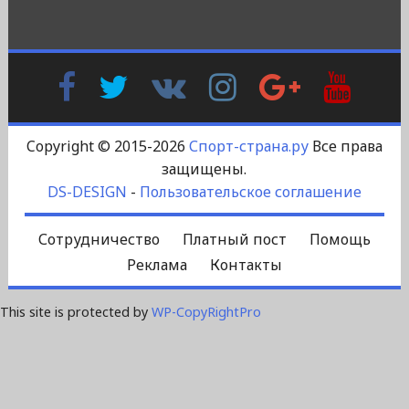
Facebook
Twitter
В
Instagram
Google
YouTu
Контакте
Plus
Copyright © 2015-2026
Спорт-страна.ру
Все права
защищены.
DS-DESIGN
-
Пользовательское соглашение
Сотрудничество
Платный пост
Помощь
Реклама
Контакты
This site is protected by
WP-CopyRightPro