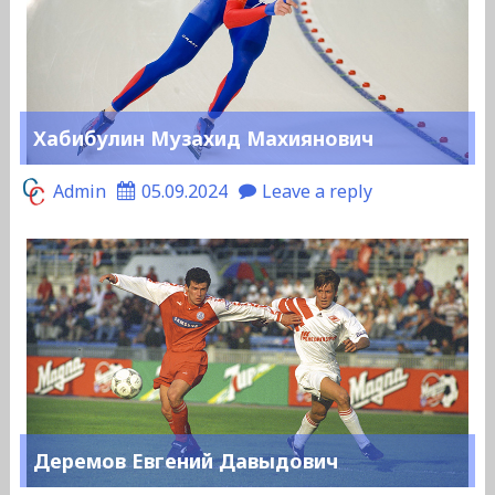
Хабибулин Музахид Махиянович
Admin
05.09.2024
Leave a reply
Деремов Евгений Давыдович