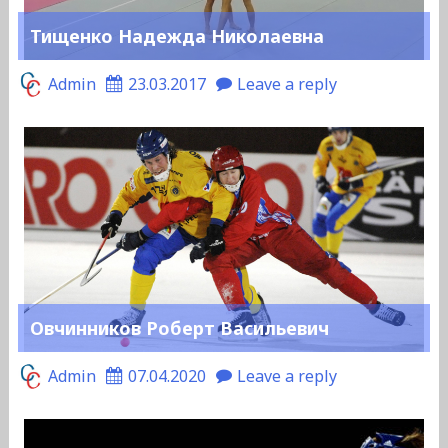
Тищенко Надежда Николаевна
Admin
23.03.2017
Leave a reply
Овчинников Роберт Васильевич
Admin
07.04.2020
Leave a reply