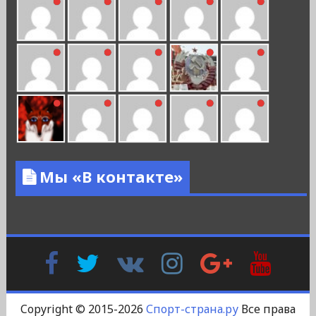
Мы «В контакте»
Facebook
Twitter
В
Instagram
Google
YouTu
Контакте
Plus
Copyright © 2015-2026
Спорт-страна.ру
Все права