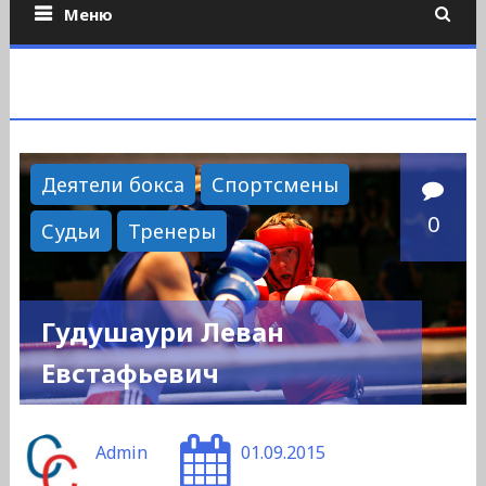
Меню
Деятели бокса
Спортсмены
0
Судьи
Тренеры
Гудушаури Леван
Евстафьевич
Admin
01.09.2015