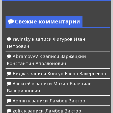
Свежие комментарии
revinsky
к записи
Фигуров Иван
Петрович
AbramovVV
к записи
Заржецкий
Константин Аполлонович
Видж
к записи
Ковтун Елена Валерьевна
Алексей
к записи
Мазин Валериан
Валерианович
Admin
к записи
Ламбов Виктор
zolik
к записи
Ламбов Виктор