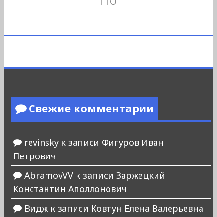
ГТО
Свежие комментарии
revinsky
к записи
Фигуров Иван
Петрович
AbramovVV
к записи
Заржецкий
Константин Аполлонович
Видж
к записи
Ковтун Елена Валерьевна