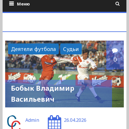
Меню
Деятели футбола
Судьи
0
Бобык Владимир
Васильевич
Admin
26.04.2026