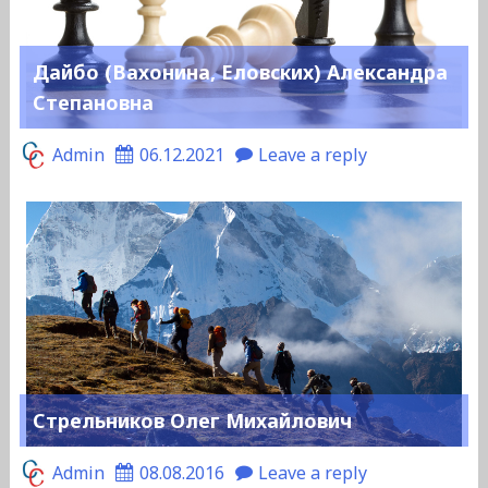
Дайбо (Вахонина, Еловских) Александра
Степановна
Admin
06.12.2021
Leave a reply
Стрельников Олег Михайлович
Admin
08.08.2016
Leave a reply