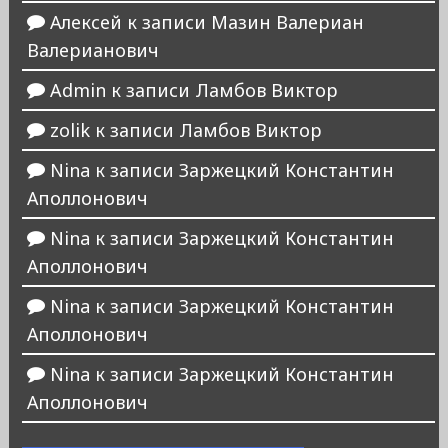
Алексей
к записи
Мазин Валериан
Валерианович
Admin
к записи
Ламбов Виктор
zolik
к записи
Ламбов Виктор
Nina
к записи
Заржецкий Константин
Аполлонович
Nina
к записи
Заржецкий Константин
Аполлонович
Nina
к записи
Заржецкий Константин
Аполлонович
Nina
к записи
Заржецкий Константин
Аполлонович