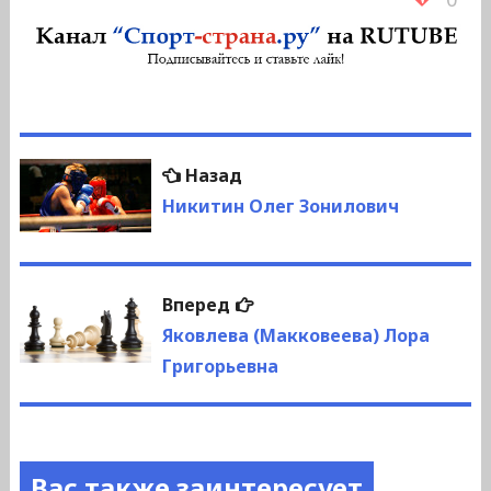
Навигация
Предыдущая
Назад
по
запись:
Никитин Олег Зонилович
записям
Следующая
Вперед
запись:
Яковлева (Макковеева) Лора
Григорьевна
Вас также заинтересует