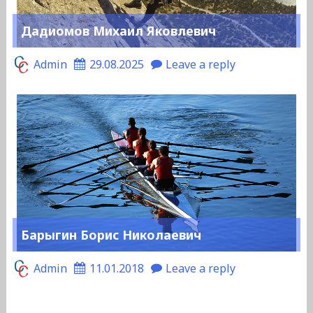
Дадиомов Михаил Яковлевич
Admin
29.08.2025
Leave a reply
Барыгин Борис Николаевич
Admin
11.01.2018
Leave a reply