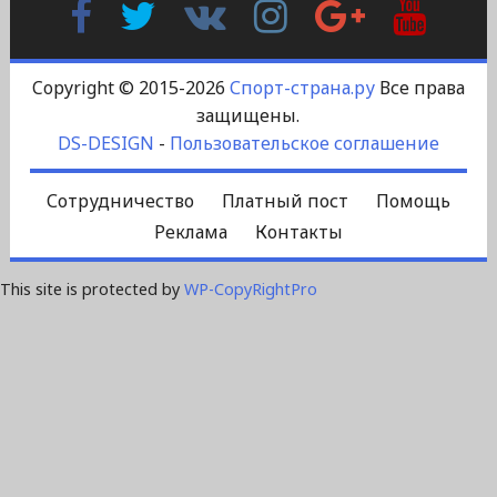
Facebook
Twitter
В
Instagram
Google
YouTu
Контакте
Plus
Copyright © 2015-2026
Спорт-страна.ру
Все права
защищены.
DS-DESIGN
-
Пользовательское соглашение
Сотрудничество
Платный пост
Помощь
Реклама
Контакты
This site is protected by
WP-CopyRightPro