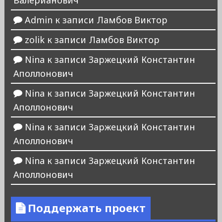
Валерианович
Admin
к записи
Ламбов Виктор
zolik
к записи
Ламбов Виктор
Nina
к записи
Заржецкий Константин
Аполлонович
Nina
к записи
Заржецкий Константин
Аполлонович
Nina
к записи
Заржецкий Константин
Аполлонович
Nina
к записи
Заржецкий Константин
Аполлонович
Поддержать проект