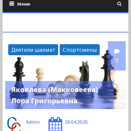
Меню
Деятели шахмат
Спортсмены
0
Яковлева (Макковеева)
Лора Григорьевна
Admin
26.04.2026