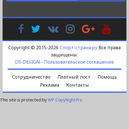
Facebook
Twitter
В
Instagram
Google
YouTu
Контакте
Plus
Copyright © 2015-2026
Спорт-страна.ру
Все права
защищены.
DS-DESIGN
-
Пользовательское соглашение
Сотрудничество
Платный пост
Помощь
Реклама
Контакты
This site is protected by
WP-CopyRightPro