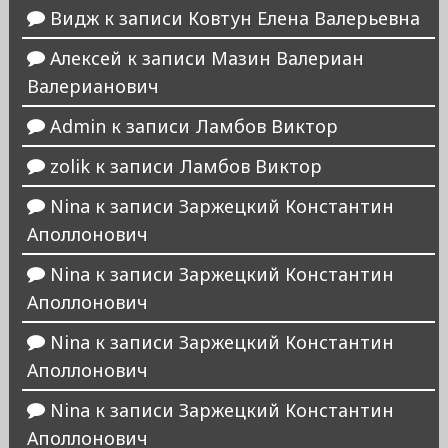
Видж
к записи
Ковтун Елена Валерьевна
Алексей
к записи
Мазин Валериан
Валерианович
Admin
к записи
Ламбов Виктор
zolik
к записи
Ламбов Виктор
Nina
к записи
Заржецкий Константин
Аполлонович
Nina
к записи
Заржецкий Константин
Аполлонович
Nina
к записи
Заржецкий Константин
Аполлонович
Nina
к записи
Заржецкий Константин
Аполлонович