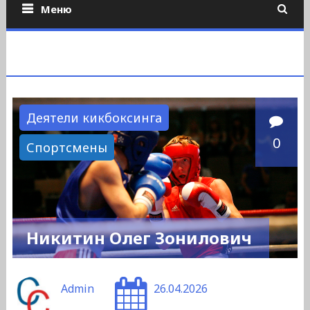
Меню
Деятели кикбоксинга
0
Спортсмены
Никитин Олег Зонилович
Admin
26.04.2026