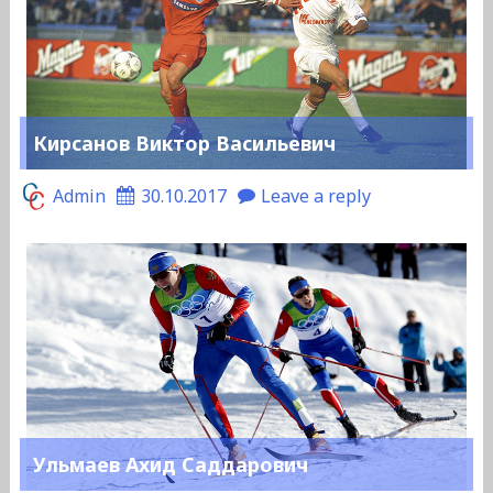
Кирсанов Виктор Васильевич
Admin
30.10.2017
Leave a reply
Ульмаев Ахид Саддарович