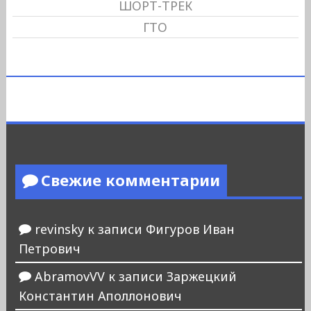
ШОРТ-ТРЕК
ГТО
Свежие комментарии
revinsky
к записи
Фигуров Иван
Петрович
AbramovVV
к записи
Заржецкий
Константин Аполлонович