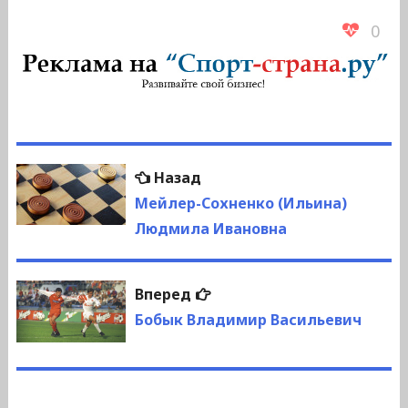
0
Навигация
Предыдущая
Назад
по
запись:
Мейлер-Сохненко (Ильина)
Людмила Ивановна
записям
Следующая
Вперед
запись:
Бобык Владимир Васильевич