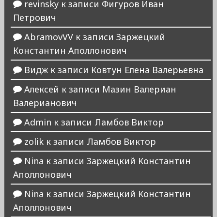
revinsky
к записи
Фигуров Иван
Петрович
AbramovVV
к записи
Заржецкий
Константин Аполлонович
Видж
к записи
Ковтун Елена Валерьевна
Алексей
к записи
Мазин Валериан
Валерианович
Admin
к записи
Ламбов Виктор
zolik
к записи
Ламбов Виктор
Nina
к записи
Заржецкий Константин
Аполлонович
Nina
к записи
Заржецкий Константин
Аполлонович