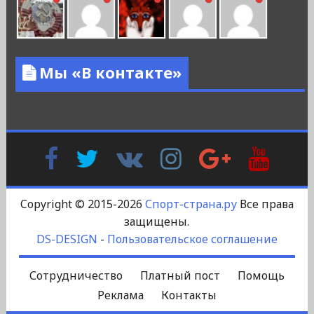
Мы «В контакте»
Facebook
Twitter
В
Instagram
Google
YouTu
Контакте
Plus
Copyright © 2015-2026
Спорт-страна.ру
Все права
защищены.
DS-DESIGN
-
Пользовательское соглашение
Сотрудничество
Платный пост
Помощь
Реклама
Контакты