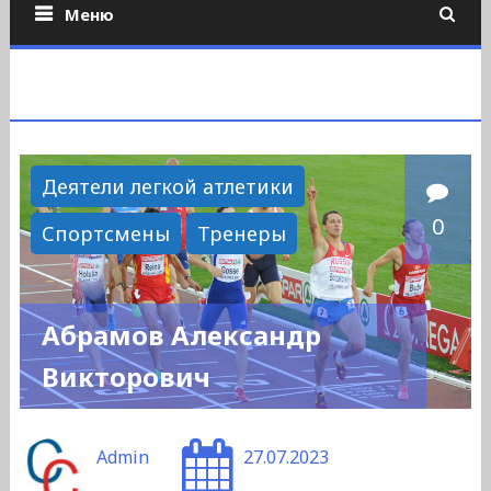
Меню
Деятели легкой атлетики
0
Спортсмены
Тренеры
Абрамов Александр
Викторович
Admin
27.07.2023