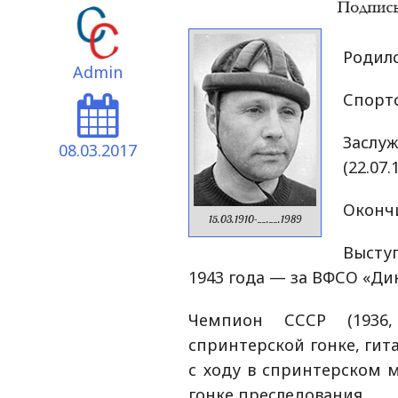
Родилс
Admin
Спортс
Засл
08.03.2017
(22.07
Окончи
15.03.1910-__.__.1989
Высту
1943 года — за ВФСО «Ди
Чемпион СССР (1936, 
спринтерской гонке, гитах
с ходу в спринтерском 
гонке преследования.