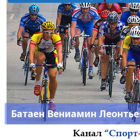
Батаен Вениамин Леонть