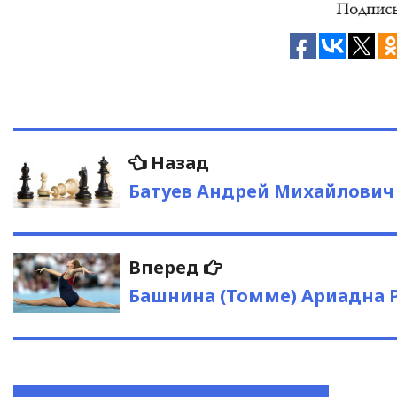
Навигация
Предыдущая
Назад
запись:
по
Батуев Андрей Михайлович
записям
Следующая
Вперед
запись:
Башнина (Томме) Ариадна 