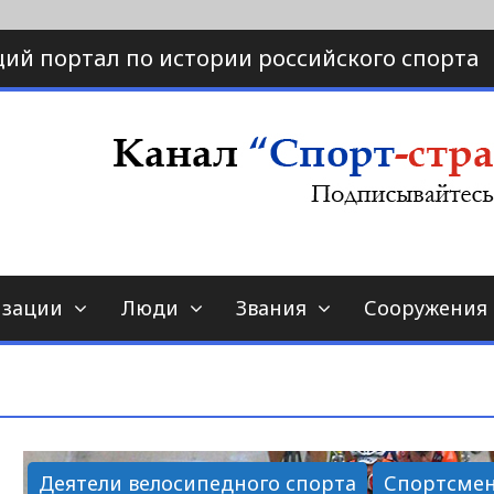
ий портал по истории российского спорта
ртал по истории спорта
порт-страна.ру
изации
Люди
Звания
Сооружения
Деятели велосипедного спорта
Спортсме