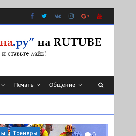
Facebook
Twitter
В
Instagram
Google
YouTube
Контакте
Plus
Печать
Общение
ны
Тренеры
0