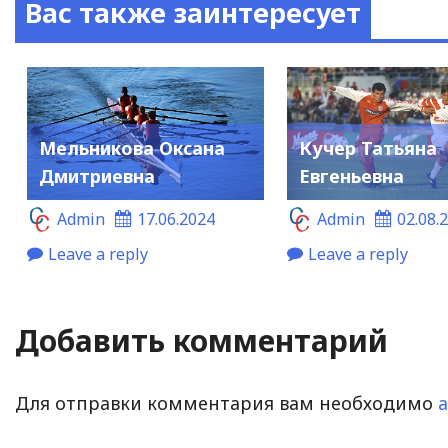
Вас также заинтересует
Мельникова Оксана
Кучер Татьяна
Дмитриевна
Евгеньевна
Admin
17.06.2024
Admin
02.08.
Leave a reply
Leave a reply
Добавить комментарий
Для отправки комментария вам необходимо