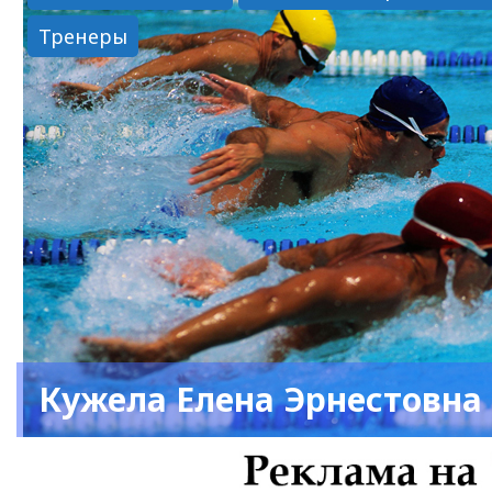
Тренеры
Кужела Елена Эрнестовна