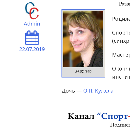
Родила
Admin
Спор
(синхр
22.07.2019
Мастер
Оконч
24.07.1960
инстит
Дочь —
О.П. Кужела
.