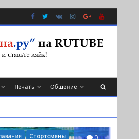
Facebook
Twitter
В
Instagram
Google
YouTube
Контакте
Plus
Печать
Общение
лавания
Спортсмены
0