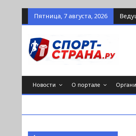
Наверх
Пятница, 7 августа, 2026
Веду
по
С
Новости
О портале
Орган