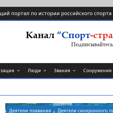
щий портал по истории российского спорта
ртал по истории спорта
порт-страна.ру
изации
Люди
Звания
Сооружения
Деятели плавания
Деятели синхронного п