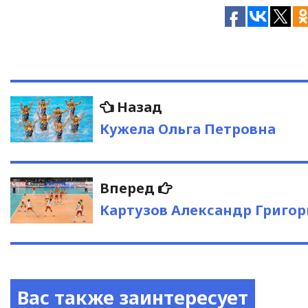
Навигация
Предыдущая
Назад
запись:
по
Кужела Ольга Петровна
записям
Следующая
Вперед
запись:
Картузов Александр Григор
Вас также заинтересует