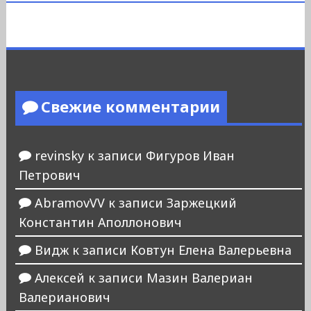
Свежие комментарии
revinsky
к записи
Фигуров Иван
Петрович
AbramovVV
к записи
Заржецкий
Константин Аполлонович
Видж
к записи
Ковтун Елена Валерьевна
Алексей
к записи
Мазин Валериан
Валерианович