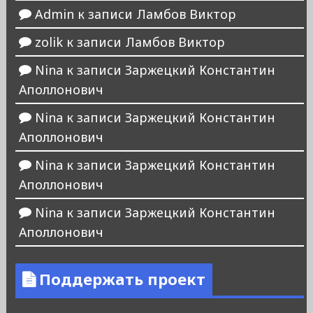
Admin
к записи
Ламбов Виктор
zolik
к записи
Ламбов Виктор
Nina
к записи
Заржецкий Константин
Аполлонович
Nina
к записи
Заржецкий Константин
Аполлонович
Nina
к записи
Заржецкий Константин
Аполлонович
Nina
к записи
Заржецкий Константин
Аполлонович
Поддержать проект