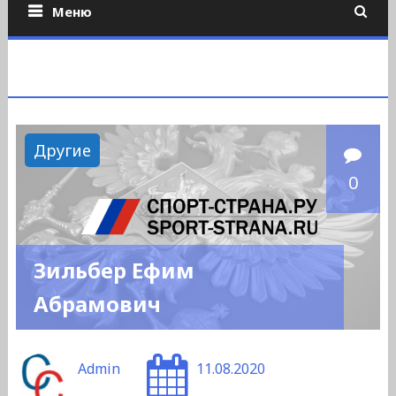
Меню
Другие
0
Зильбер Ефим
Абрамович
Admin
11.08.2020