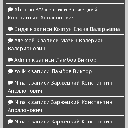
AbramovVV
к записи
Заржецкий
Константин Аполлонович
Видж
к записи
Ковтун Елена Валерьевна
Алексей
к записи
Мазин Валериан
Валерианович
Admin
к записи
Ламбов Виктор
zolik
к записи
Ламбов Виктор
Nina
к записи
Заржецкий Константин
Аполлонович
Nina
к записи
Заржецкий Константин
Аполлонович
Nina
к записи
Заржецкий Константин