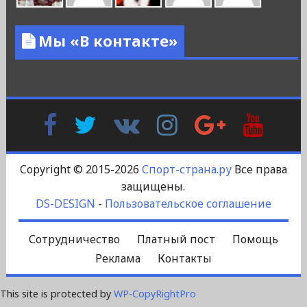
Мы «В контакте»
Facebook
Twitter
В
Instagram
Google
YouTu
Контакте
Plus
Copyright © 2015-2026
Спорт-страна.ру
Все права
защищены.
DS-DESIGN
-
Пользовательское соглашение
Сотрудничество
Платный пост
Помощь
Реклама
Контакты
This site is protected by
WP-CopyRightPro