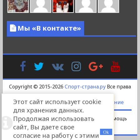
Мы «В контакте»
Facebook
Twitter
В
Instagram
Google
YouTu
Контакте
Plus
Copyright © 2015-2026
Спорт-страна.ру
Все права
защищены.
Этот сайт использует cookie
DS-DESIGN
-
Пользовательское соглашение
для хранения данных.
Продолжая использовать
Сотрудничество
Платный пост
Помощь
сайт, Вы даете свое
Реклама
Контакты
согласие на работу с этими