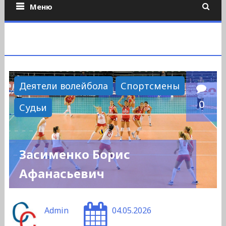
Меню
Деятели волейбола
Спортсмены
0
Судьи
Засименко Борис
Афанасьевич
Admin
04.05.2026