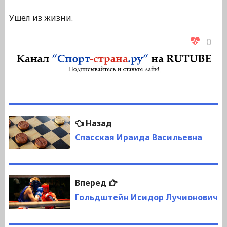
Ушел из жизни.
0
Навигация
Предыдущая
Назад
по
запись:
Спасская Ираида Васильевна
записям
Следующая
Вперед
запись:
Гольдштейн Исидор Лучионович