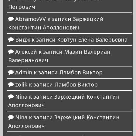
Петрович
AbramovVV
к записи
Заржецкий
Константин Аполлонович
Видж
к записи
Ковтун Елена Валерьевна
Алексей
к записи
Мазин Валериан
Валерианович
Admin
к записи
Ламбов Виктор
zolik
к записи
Ламбов Виктор
Nina
к записи
Заржецкий Константин
Аполлонович
Nina
к записи
Заржецкий Константин
Аполлонович