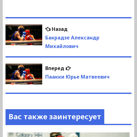
Навигация
Предыдущая
Назад
по
запись:
Бакрадзе Александр
Михайлович
записям
Следующая
Вперед
запись:
Паакки Юрье Матвеевич
Вас также заинтересует