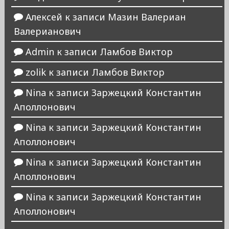
Алексей
к записи
Мазин Валериан
Валерианович
Admin
к записи
Ламбов Виктор
zolik
к записи
Ламбов Виктор
Nina
к записи
Заржецкий Константин
Аполлонович
Nina
к записи
Заржецкий Константин
Аполлонович
Nina
к записи
Заржецкий Константин
Аполлонович
Nina
к записи
Заржецкий Константин
Аполлонович