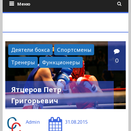
Меню
Деятели бокса
Спортсмены
0
Тренеры
Функционеры
Ятцеров Петр
Григорьевич
Admin
31.08.2015