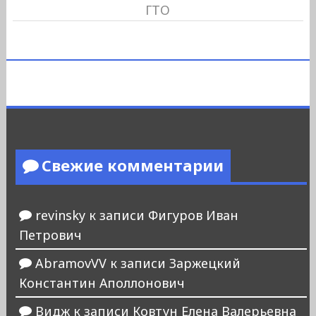
ГТО
Свежие комментарии
revinsky
к записи
Фигуров Иван
Петрович
AbramovVV
к записи
Заржецкий
Константин Аполлонович
Видж
к записи
Ковтун Елена Валерьевна