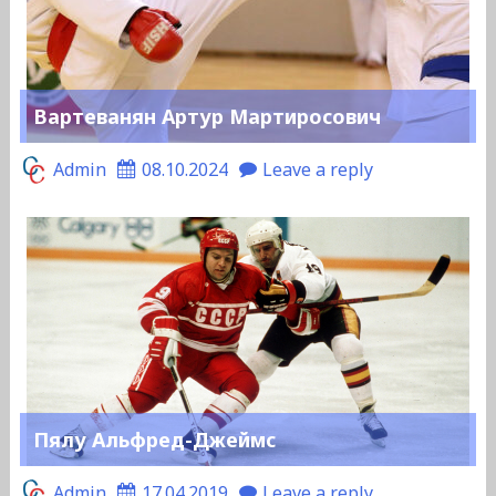
Вартеванян Артур Мартиросович
Admin
08.10.2024
Leave a reply
Пялу Альфред-Джеймс
Admin
17.04.2019
Leave a reply