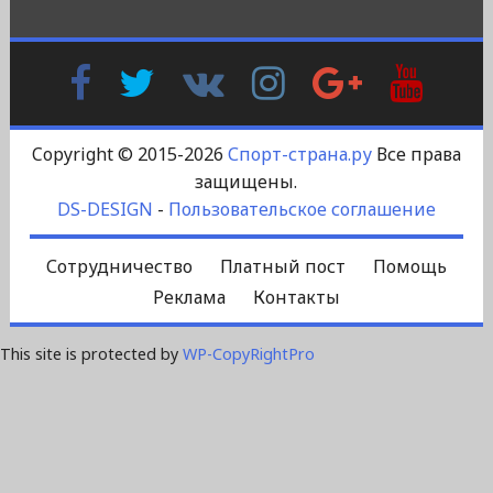
Facebook
Twitter
В
Instagram
Google
YouTu
Контакте
Plus
Copyright © 2015-2026
Спорт-страна.ру
Все права
защищены.
DS-DESIGN
-
Пользовательское соглашение
Сотрудничество
Платный пост
Помощь
Реклама
Контакты
This site is protected by
WP-CopyRightPro