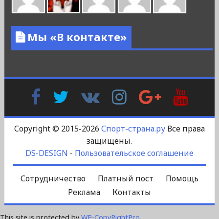
Мы «В контакте»
Facebook
Twitter
В
Instagram
Google
YouTu
Контакте
Plus
Copyright © 2015-2026
Спорт-страна.ру
Все права
защищены.
DS-DESIGN
-
Пользовательское соглашение
Сотрудничество
Платный пост
Помощь
Реклама
Контакты
This site is protected by
WP-CopyRightPro