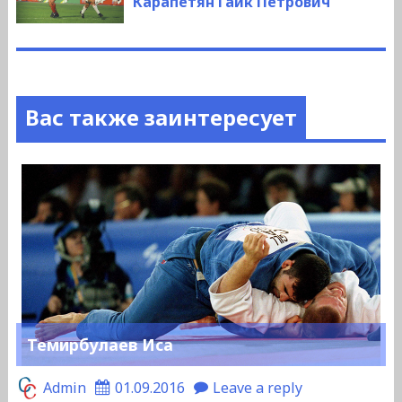
Карапетян Гайк Петрович
Вас также заинтересует
Темирбулаев Иса
Admin
01.09.2016
Leave a reply