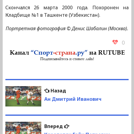
Скончался 26 марта 2000 года. Похоронен на
Кладбище №1 в Ташкенте (Узбекистан).
Портретная фотография © Денис Шабалин (Москва).
0
Навигация
Предыдущая
Назад
по
запись:
Ан Дмитрий Иванович
записям
Следующая
Вперед
запись: