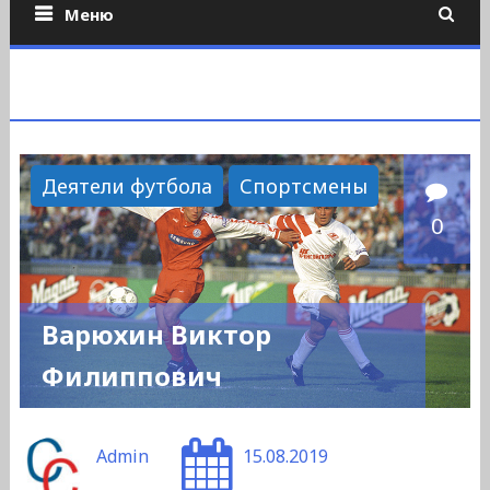
Меню
Деятели футбола
Спортсмены
0
Варюхин Виктор
Филиппович
Admin
15.08.2019