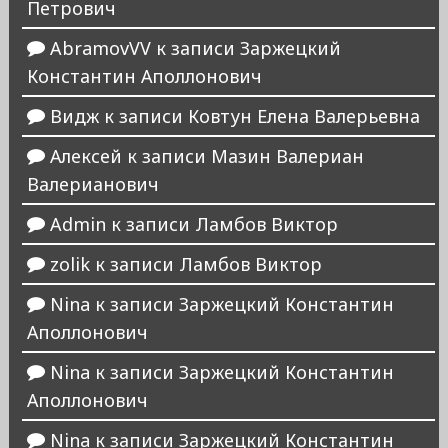
Петрович
AbramovVV
к записи
Заржецкий
Константин Аполлонович
Видж
к записи
Ковтун Елена Валерьевна
Алексей
к записи
Мазин Валериан
Валерианович
Admin
к записи
Ламбов Виктор
zolik
к записи
Ламбов Виктор
Nina
к записи
Заржецкий Константин
Аполлонович
Nina
к записи
Заржецкий Константин
Аполлонович
Nina
к записи
Заржецкий Константин