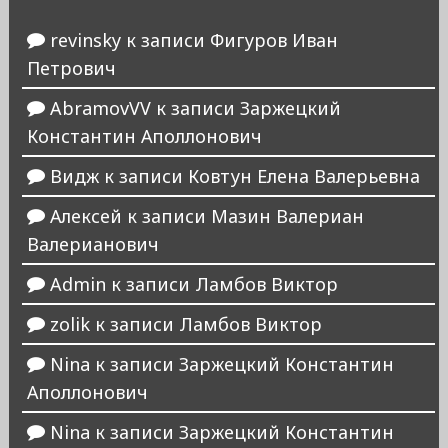
revinsky
к записи
Фигуров Иван
Петрович
AbramovVV
к записи
Заржецкий
Константин Аполлонович
Видж
к записи
Ковтун Елена Валерьевна
Алексей
к записи
Мазин Валериан
Валерианович
Admin
к записи
Ламбов Виктор
zolik
к записи
Ламбов Виктор
Nina
к записи
Заржецкий Константин
Аполлонович
Nina
к записи
Заржецкий Константин