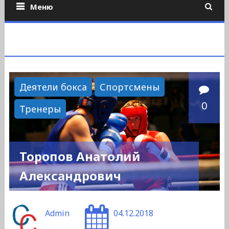
Меню
Деятели бокса
Спортсмены
0
Тренеры
Торопов Анатолий
Александрович
Admin
04.12.2018