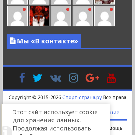
Мы «В контакте»
Facebook
Twitter
В
Instagram
Google
YouTu
Контакте
Plus
Copyright © 2015-2026
Спорт-страна.ру
Все права
защищены.
Этот сайт использует cookie
DS-DESIGN
-
Пользовательское соглашение
для хранения данных.
Продолжая использовать
Сотрудничество
Платный пост
Помощь