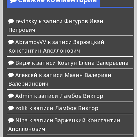
revinsky
к записи
Фигуров Иван
Петрович
AbramovVV
к записи
Заржецкий
Константин Аполлонович
Видж
к записи
Ковтун Елена Валерьевна
Алексей
к записи
Мазин Валериан
Валерианович
Admin
к записи
Ламбов Виктор
zolik
к записи
Ламбов Виктор
Nina
к записи
Заржецкий Константин
Аполлонович