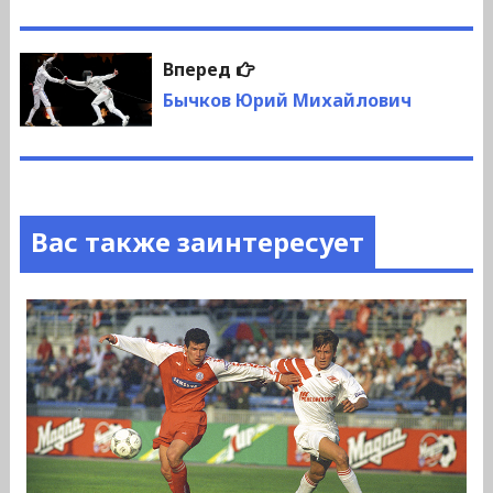
записям
Следующая
Вперед
запись:
Бычков Юрий Михайлович
Вас также заинтересует