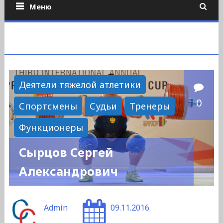
Меню
Деятели тяжелой атлетики
0
Спортсмены
Судьи
Тренеры
Функционеры
Сырцов Сергей
Александрович
Admin
09.11.2016