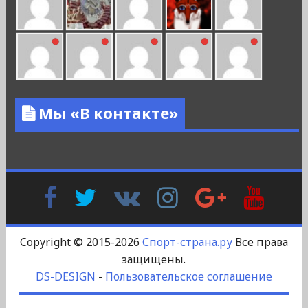
Мы «В контакте»
Facebook
Twitter
В
Instagram
Google
YouTu
Контакте
Plus
Copyright © 2015-2026
Спорт-страна.ру
Все права
защищены.
DS-DESIGN
-
Пользовательское соглашение