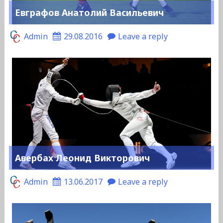
Евграфов Анатолий Васильевич
Admin
29.08.2016
Leave a reply
Авербах Леонид Викторович
Admin
13.06.2017
Leave a reply