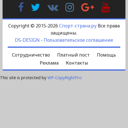
Facebook
Twitter
В
Instagram
Google
YouTu
Контакте
Plus
Copyright © 2015-2026
Спорт-страна.ру
Все права
защищены.
DS-DESIGN
-
Пользовательское соглашение
Сотрудничество
Платный пост
Помощь
Реклама
Контакты
This site is protected by
WP-CopyRightPro