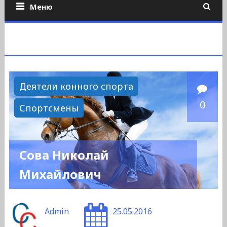
Меню
Деятели конного спорта
0
Спортсмены
Сова Николай
Михайлович
Admin
25.05.2016