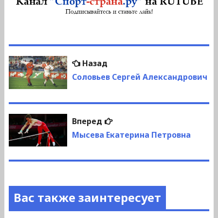
Навигация
Предыдущая
Назад
по
запись:
Соловьев Сергей Александрович
записям
Следующая
Вперед
запись:
Мысева Екатерина Петровна
Вас также заинтересует