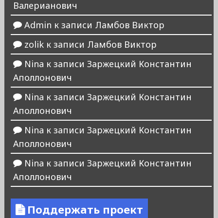
Валерианович
Admin
к записи
Ламбов Виктор
zolik
к записи
Ламбов Виктор
Nina
к записи
Заржецкий Константин
Аполлонович
Nina
к записи
Заржецкий Константин
Аполлонович
Nina
к записи
Заржецкий Константин
Аполлонович
Nina
к записи
Заржецкий Константин
Аполлонович
Поддержать проект