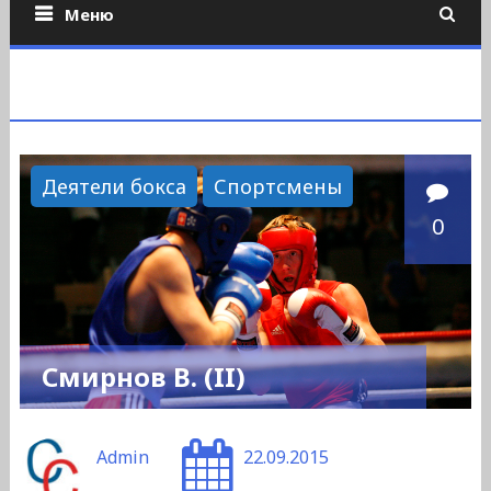
Меню
Деятели бокса
Спортсмены
0
Смирнов В. (II)
Admin
22.09.2015