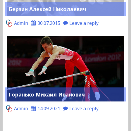
Берзин Алексей Николаевич
Admin
30.07.2015
Leave a reply
Горанько Михаил Иванович
Admin
14.09.2021
Leave a reply