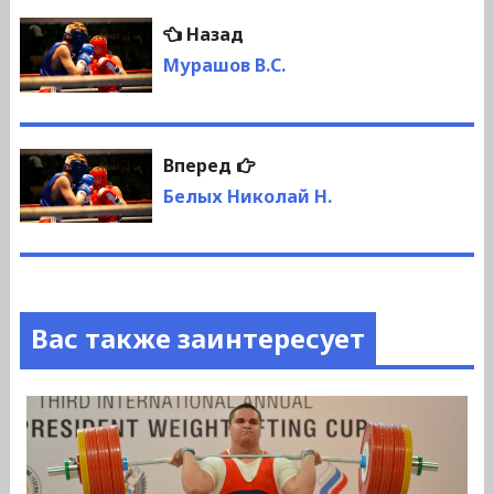
Навигация
Предыдущая
Назад
по
запись:
Мурашов В.С.
записям
Следующая
Вперед
запись:
Белых Николай Н.
Вас также заинтересует