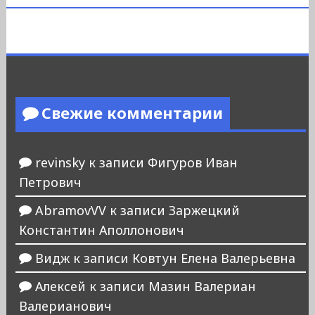
Свежие комментарии
revinsky
к записи
Фигуров Иван
Петрович
AbramovVV
к записи
Заржецкий
Константин Аполлонович
Видж
к записи
Ковтун Елена Валерьевна
Алексей
к записи
Мазин Валериан
Валерианович