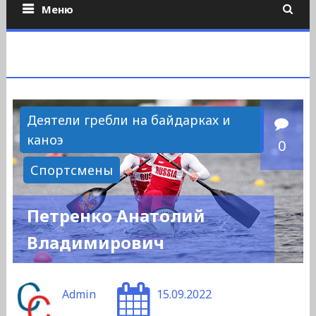
Меню
Деятели гребли на байдарках и
каноэ
0
Спортсмены
Петренко Анатолий
Владимирович
Admin
15.09.2022