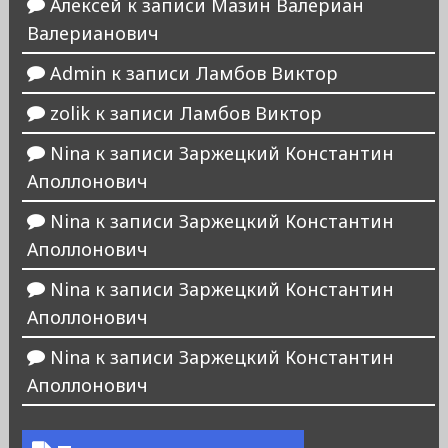
Алексей
к записи
Мазин Валериан
Валерианович
Admin
к записи
Ламбов Виктор
zolik
к записи
Ламбов Виктор
Nina
к записи
Заржецкий Константин
Аполлонович
Nina
к записи
Заржецкий Константин
Аполлонович
Nina
к записи
Заржецкий Константин
Аполлонович
Nina
к записи
Заржецкий Константин
Аполлонович