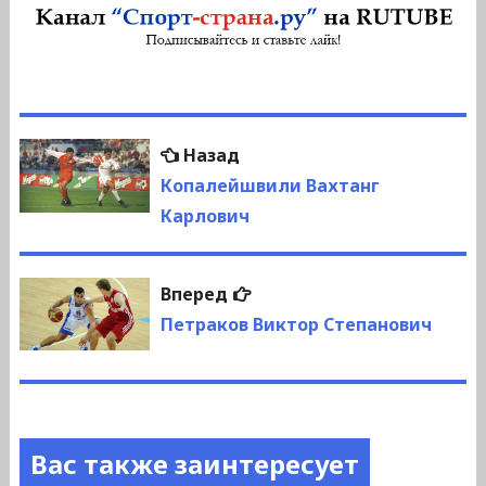
Навигация
Предыдущая
Назад
по
запись:
Копалейшвили Вахтанг
Карлович
записям
Следующая
Вперед
запись:
Петраков Виктор Степанович
Вас также заинтересует