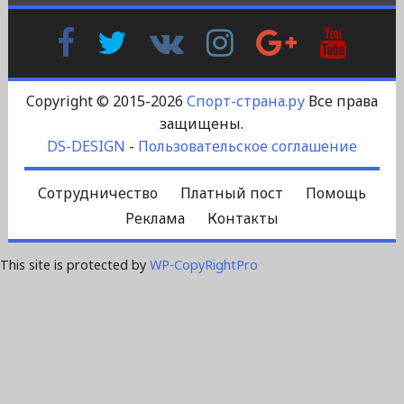
Facebook
Twitter
В
Instagram
Google
YouTu
Контакте
Plus
Copyright © 2015-2026
Спорт-страна.ру
Все права
защищены.
DS-DESIGN
-
Пользовательское соглашение
Сотрудничество
Платный пост
Помощь
Реклама
Контакты
This site is protected by
WP-CopyRightPro