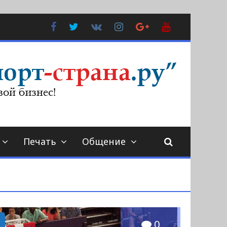
Facebook
Twitter
В
Instagram
Google
YouTube
Контакте
Plus
Печать
Общение
ы
0