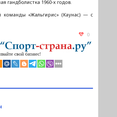
я гандболистка 1960-х годов.
й команды «Жальгирис» (Каунас) — с
0
ч