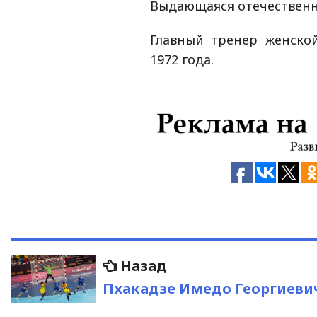
Выдающаяся отечественна
Главный тренер женско
1972 года.
Навигация
Предыдущая
Назад
запись:
по
Пхакадзе Имедо Георгиеви