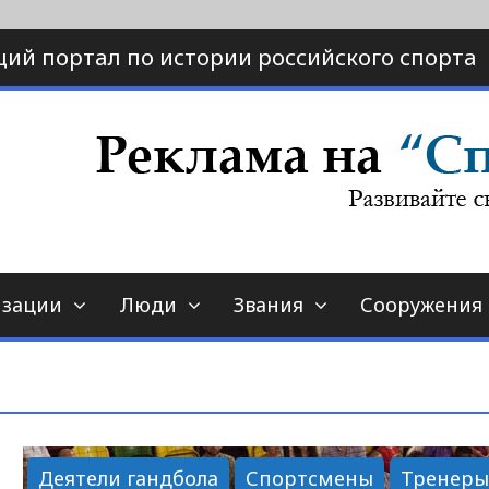
ий портал по истории российского спорта
ртал по истории спорта
порт-страна.ру
изации
Люди
Звания
Сооружения
Деятели гандбола
Спортсмены
Тренер