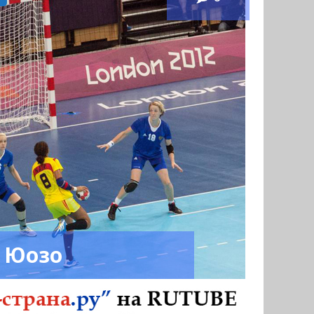
а Юозо