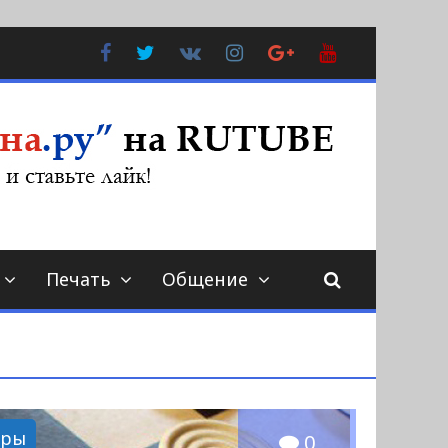
Facebook
Twitter
В
Instagram
Google
YouTube
Контакте
Plus
Печать
Общение
еры
0