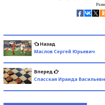
Навигация
Предыдущая
Назад
запись:
по
Маслов Сергей Юрьевич
записям
Следующая
Вперед
запись:
Спасская Ираида Васильев