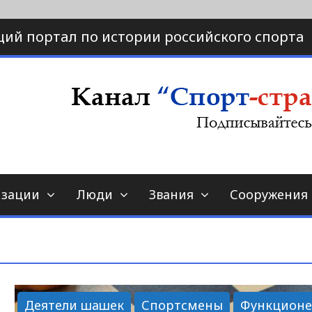
ий портал по истории российского спорта
ртал по истории спорта
порт-страна.ру
изации
Люди
Звания
Сооружения
Деятели шашек
Спортсмены
Функцион