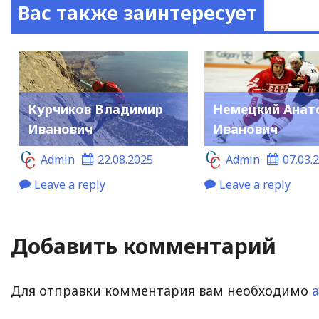
Вас также заинтересует
Курчиков Владимир
Немецкий Анат
Иванович
Иванович
Admin
22.08.2025
Admin
07.03.
Leave a reply
Leave a reply
Добавить комментарий
Для отправки комментария вам необходимо