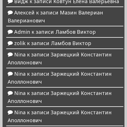
Видж
к записи
Ковтун Елена Валерьевна
Алексей
к записи
Мазин Валериан
Валерианович
Admin
к записи
Ламбов Виктор
zolik
к записи
Ламбов Виктор
Nina
к записи
Заржецкий Константин
Аполлонович
Nina
к записи
Заржецкий Константин
Аполлонович
Nina
к записи
Заржецкий Константин
Аполлонович
Nina
к записи
Заржецкий Константин
Аполлонович