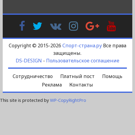
Facebook
Twitter
В
Instagram
Google
YouTu
Контакте
Plus
Copyright © 2015-2026
Спорт-страна.ру
Все права
защищены.
DS-DESIGN
-
Пользовательское соглашение
Сотрудничество
Платный пост
Помощь
Реклама
Контакты
This site is protected by
WP-CopyRightPro