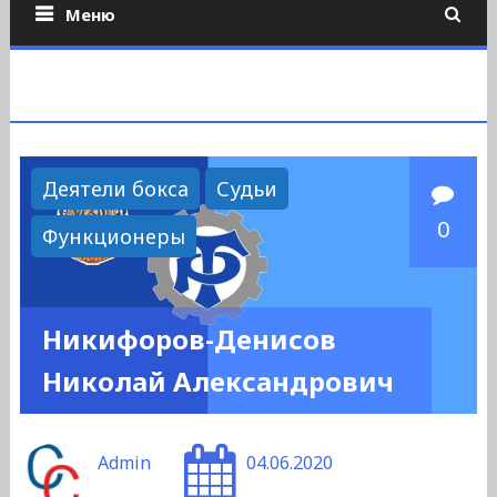
Меню
Деятели бокса
Судьи
0
Функционеры
Никифоров-Денисов
Николай Александрович
Admin
04.06.2020