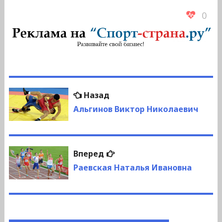
0
Навигация
Предыдущая
Назад
по
запись:
Альгинов Виктор Николаевич
записям
Следующая
Вперед
запись:
Раевская Наталья Ивановна