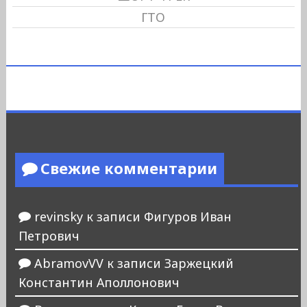
ГТО
Свежие комментарии
revinsky
к записи
Фигуров Иван
Петрович
AbramovVV
к записи
Заржецкий
Константин Аполлонович