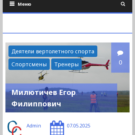
Меню
Деятели вертолетного спорта
0
Спортсмены
Тренеры
Милютичев Егор
Филиппович
Admin
07.05.2025