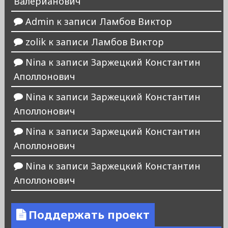
Валерианович
Admin
к записи
Ламбов Виктор
zolik
к записи
Ламбов Виктор
Nina
к записи
Заржецкий Константин
Аполлонович
Nina
к записи
Заржецкий Константин
Аполлонович
Nina
к записи
Заржецкий Константин
Аполлонович
Nina
к записи
Заржецкий Константин
Аполлонович
Поддержать проект