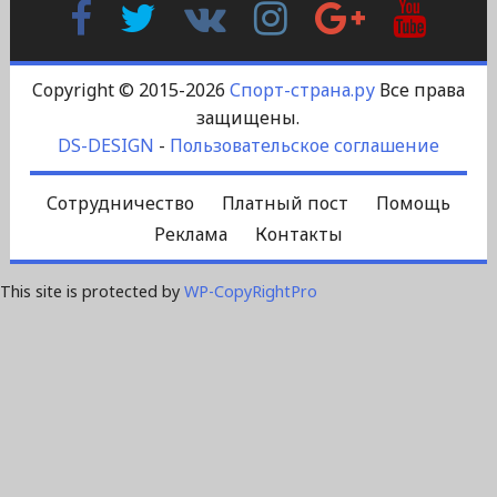
Facebook
Twitter
В
Instagram
Google
YouTu
Контакте
Plus
Copyright © 2015-2026
Спорт-страна.ру
Все права
защищены.
DS-DESIGN
-
Пользовательское соглашение
Сотрудничество
Платный пост
Помощь
Реклама
Контакты
This site is protected by
WP-CopyRightPro