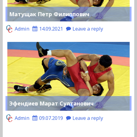
Матущак Петр Филиппович
Admin
14.09.2021
Leave a reply
Эфендиев Марат Султанович
Admin
09.07.2019
Leave a reply