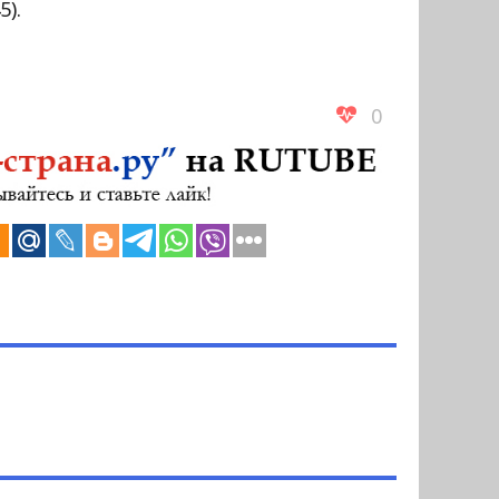
5).
0