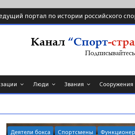
едущий портал по истории российского спо
ртал по истории спорта
порт-страна.ру
изации
Люди
Звания
Сооружения
Деятели бокса
Спортсмены
Функционе