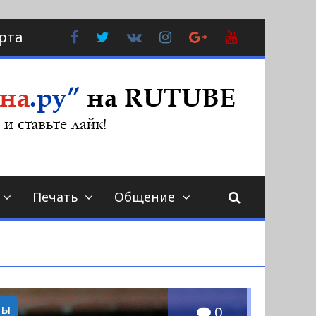
Facebook
Twitter
В
Instagram
Google
YouTube
рта
Контакте
Plus
Печать
Общение
ры
0