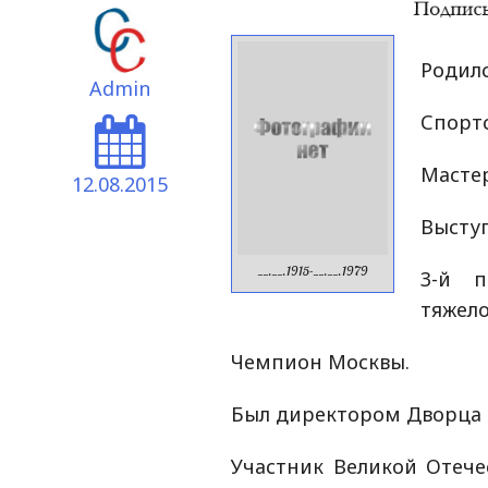
Родилс
Admin
Спортс
Мастер
12.08.2015
Выступ
__.__.1915-__.__.1979
3-й п
тяжело
Чемпион Москвы.
Был директором Дворца с
Участник Великой Отеч