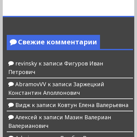
Свежие комментарии
revinsky
к записи
Фигуров Иван
Петрович
AbramovVV
к записи
Заржецкий
Константин Аполлонович
Видж
к записи
Ковтун Елена Валерьевна
Алексей
к записи
Мазин Валериан
Валерианович