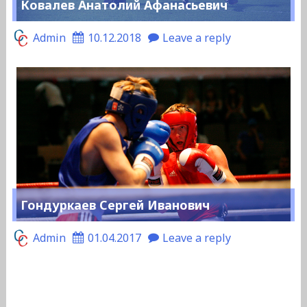
Ковалев Анатолий Афанасьевич
Admin
10.12.2018
Leave a reply
Гондуркаев Сергей Иванович
Admin
01.04.2017
Leave a reply