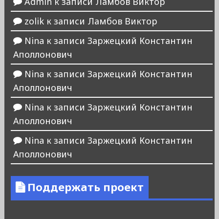
Admin
к записи
Ламбов Виктор
zolik
к записи
Ламбов Виктор
Nina
к записи
Заржецкий Константин
Аполлонович
Nina
к записи
Заржецкий Константин
Аполлонович
Nina
к записи
Заржецкий Константин
Аполлонович
Nina
к записи
Заржецкий Константин
Аполлонович
Поддержать проект