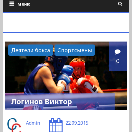
Меню
Деятели бокса
Спортсмены
0
Логинов Виктор
Admin
22.09.2015