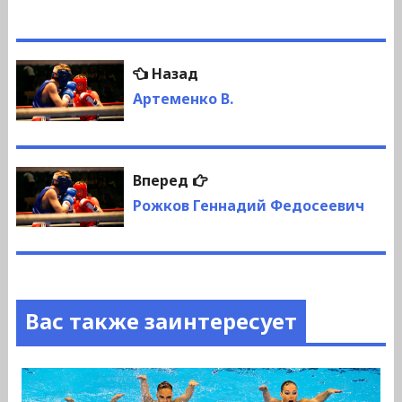
Навигация
Предыдущая
Назад
по
запись:
Артеменко В.
записям
Следующая
Вперед
запись:
Рожков Геннадий Федосеевич
Вас также заинтересует