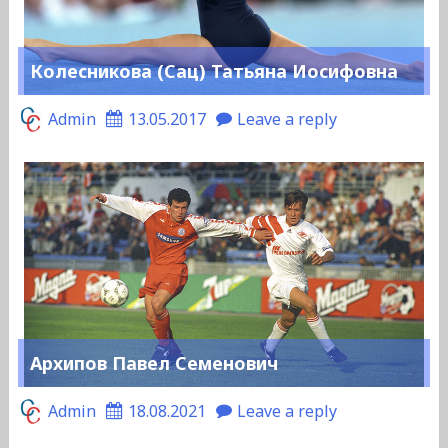
Колесникова (Сац) Татьяна Иосифовна
Admin
13.05.2017
Leave a reply
Архипов Павел Семенович
Admin
18.08.2021
Leave a reply