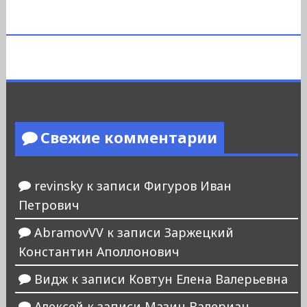
Свежие комментарии
revinsky
к записи
Фигуров Иван
Петрович
AbramovVV
к записи
Заржецкий
Константин Аполлонович
Видж
к записи
Ковтун Елена Валерьевна
Алексей
к записи
Мазин Валериан