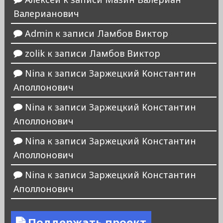
Валерианович
Admin
к записи
Ламбов Виктор
zolik
к записи
Ламбов Виктор
Nina
к записи
Заржецкий Константин
Аполлонович
Nina
к записи
Заржецкий Константин
Аполлонович
Nina
к записи
Заржецкий Константин
Аполлонович
Nina
к записи
Заржецкий Константин
Аполлонович
Поддержать проект