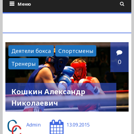
Меню
Деятели бокса
Спортсмены
0
Тренеры
Кошкин Александр
Николаевич
Admin
13.09.2015