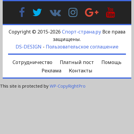
Facebook
Twitter
В
Instagram
Google
YouTu
Контакте
Plus
Copyright © 2015-2026
Спорт-страна.ру
Все права
защищены.
DS-DESIGN
-
Пользовательское соглашение
Сотрудничество
Платный пост
Помощь
Реклама
Контакты
This site is protected by
WP-CopyRightPro