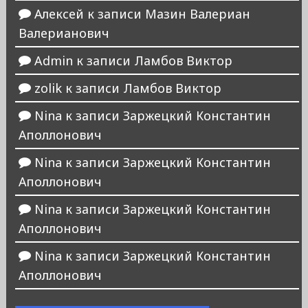
Алексей
к записи
Мазин Валериан
Валерианович
Admin
к записи
Ламбов Виктор
zolik
к записи
Ламбов Виктор
Nina
к записи
Заржецкий Константин
Аполлонович
Nina
к записи
Заржецкий Константин
Аполлонович
Nina
к записи
Заржецкий Константин
Аполлонович
Nina
к записи
Заржецкий Константин
Аполлонович