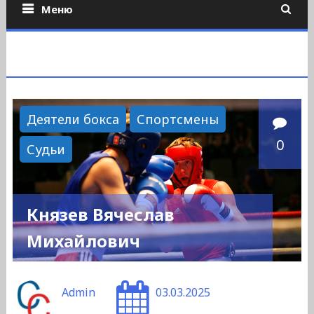
Меню
Деятели бокса
Спортсмены
0
Судьи
Князев Вячеслав
Михайлович
Admin
03.03.2025