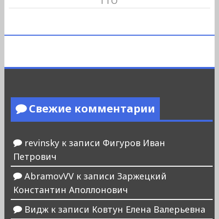
ГТО
Свежие комментарии
revinsky
к записи
Фигуров Иван
Петрович
AbramovVV
к записи
Заржецкий
Константин Аполлонович
Видж
к записи
Ковтун Елена Валерьевна