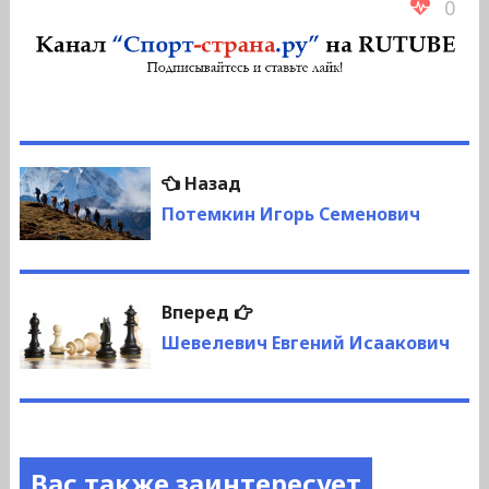
0
Навигация
Предыдущая
Назад
по
запись:
Потемкин Игорь Семенович
записям
Следующая
Вперед
запись:
Шевелевич Евгений Исаакович
Вас также заинтересует