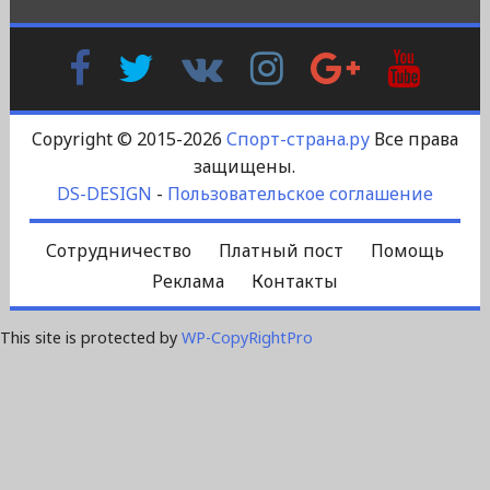
Facebook
Twitter
В
Instagram
Google
YouTu
Контакте
Plus
Copyright © 2015-2026
Спорт-страна.ру
Все права
защищены.
DS-DESIGN
-
Пользовательское соглашение
Сотрудничество
Платный пост
Помощь
Реклама
Контакты
This site is protected by
WP-CopyRightPro