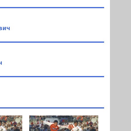
вич
ч