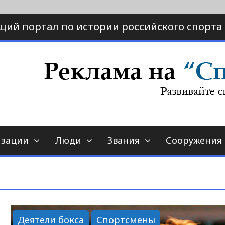
щий портал по истории российского спорта
ртал по истории спорта
порт-страна.ру
изации
Люди
Звания
Сооружения
Деятели бокса
Спортсмены