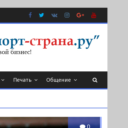
Facebook
Twitter
В
Instagram
Google
YouTube
Контакте
Plus
Печать
Общение
0