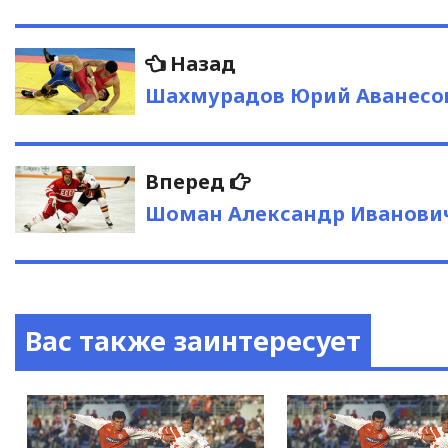
Навигация
Предыдущая
Назад
запись:
по
Шахмурадов Юрий Аванесо
записям
Следующая
Вперед
запись:
Шоман Александр Иванови
Вас также заинтересует