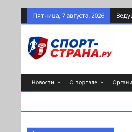
Наверх
Пятница, 7 августа, 2026
Веду
по
С
Новости
О портале
Орган