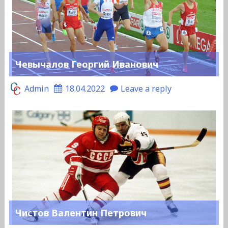
Чевычалов Георгий Иванович
Admin
18.04.2022
Leave a reply
Чистов Валентин Петрович