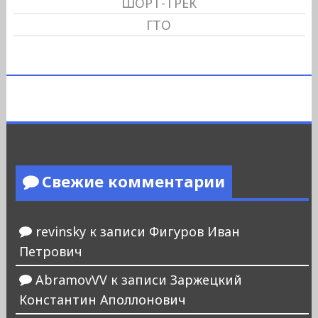
ШОРТ-ТРЕК
ГТО
Свежие комментарии
revinsky
к записи
Фигуров Иван
Петрович
AbramovVV
к записи
Заржецкий
Константин Аполлонович