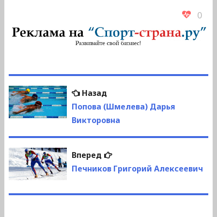
0
Навигация
Предыдущая
Назад
по
запись:
Попова (Шмелева) Дарья
Викторовна
записям
Следующая
Вперед
запись:
Печников Григорий Алексеевич