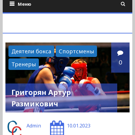
Меню
Деятели бокса
Спортсмены
0
Тренеры
Григорян Артур
Размикович
Admin
10.01.2023