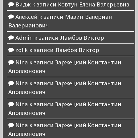
Видж
к записи
Ковтун Елена Валерьевна
Алексей
к записи
Мазин Валериан
Валерианович
Admin
к записи
Ламбов Виктор
zolik
к записи
Ламбов Виктор
Nina
к записи
Заржецкий Константин
Аполлонович
Nina
к записи
Заржецкий Константин
Аполлонович
Nina
к записи
Заржецкий Константин
Аполлонович
Nina
к записи
Заржецкий Константин
Аполлонович