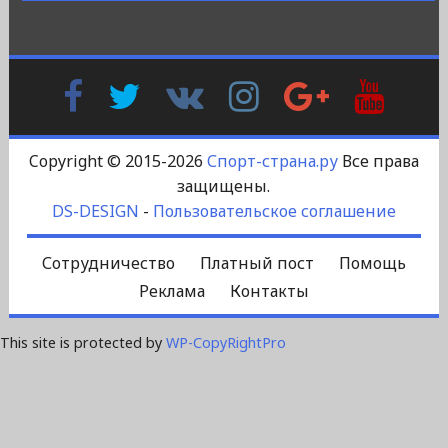
Facebook
Twitter
В
Instagram
Google
YouTu
Контакте
Plus
Copyright © 2015-2026
Спорт-страна.ру
Все права
защищены.
DS-DESIGN
-
Пользовательское соглашение
Сотрудничество
Платный пост
Помощь
Реклама
Контакты
This site is protected by
WP-CopyRightPro