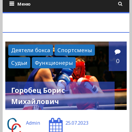
Меню
Деятели бокса
Спортсмены
0
Судьи
Функционеры
Горобец Борис
Михайлович
Admin
25.07.2023