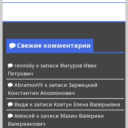
Свежие комментарии
revinsky
к записи
Фигуров Иван
Петрович
AbramovVV
к записи
Заржецкий
Константин Аполлонович
Видж
к записи
Ковтун Елена Валерьевна
Алексей
к записи
Мазин Валериан
Валерианович