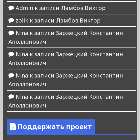
Admin
к записи
Ламбов Виктор
zolik
к записи
Ламбов Виктор
Nina
к записи
Заржецкий Константин
Аполлонович
Nina
к записи
Заржецкий Константин
Аполлонович
Nina
к записи
Заржецкий Константин
Аполлонович
Nina
к записи
Заржецкий Константин
Аполлонович
Поддержать проект