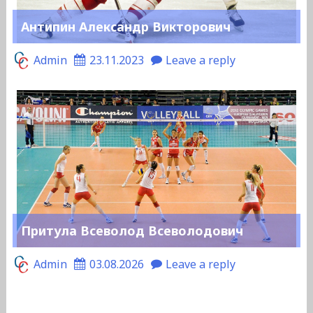
Антипин Александр Викторович
Admin
23.11.2023
Leave a reply
Притула Всеволод Всеволодович
Admin
03.08.2026
Leave a reply