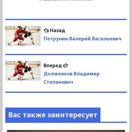
Навигация
Предыдущая
Назад
по
запись:
Петрунин Валерий Васильевич
записям
Следующая
Вперед
запись:
Долженков Владимир
Степанович
Вас также заинтересует