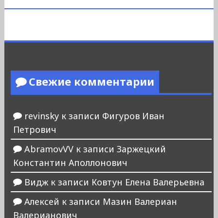
Свежие комментарии
revinsky
к записи
Фигуров Иван
Петрович
AbramovVV
к записи
Заржецкий
Константин Аполлонович
Видж
к записи
Ковтун Елена Валерьевна
Алексей
к записи
Мазин Валериан
Валерианович