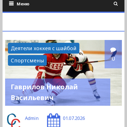
Меню
Деятели хоккея с шайбой
0
Спортсмены
Гаврилов Николай
Васильевич
Admin
01.07.2026