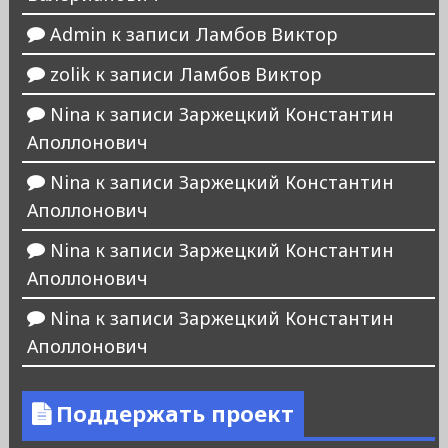
Admin
к записи
Ламбов Виктор
zolik
к записи
Ламбов Виктор
Nina
к записи
Заржецкий Константин
Аполлонович
Nina
к записи
Заржецкий Константин
Аполлонович
Nina
к записи
Заржецкий Константин
Аполлонович
Nina
к записи
Заржецкий Константин
Аполлонович
Поддержать проект