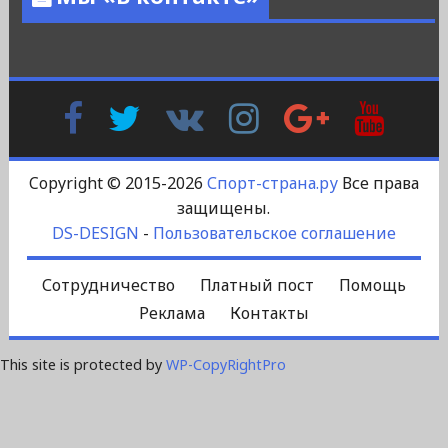
Facebook
Twitter
В
Instagram
Google
YouTu
Контакте
Plus
Copyright © 2015-2026
Спорт-страна.ру
Все права
защищены.
DS-DESIGN
-
Пользовательское соглашение
Сотрудничество
Платный пост
Помощь
Реклама
Контакты
This site is protected by
WP-CopyRightPro