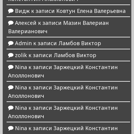
Видж
к записи
Ковтун Елена Валерьевна
Алексей
к записи
Мазин Валериан
Валерианович
Admin
к записи
Ламбов Виктор
zolik
к записи
Ламбов Виктор
Nina
к записи
Заржецкий Константин
Аполлонович
Nina
к записи
Заржецкий Константин
Аполлонович
Nina
к записи
Заржецкий Константин
Аполлонович
Nina
к записи
Заржецкий Константин