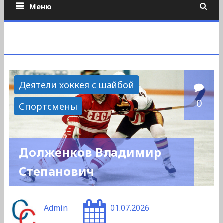
Меню
Деятели хоккея с шайбой
0
Спортсмены
Долженков Владимир
Степанович
Admin
01.07.2026