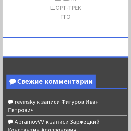
ШОРТ-ТРЕК
ГТО
Свежие комментарии
revinsky
к записи
Фигуров Иван
Петрович
AbramovVV
к записи
Заржецкий
Константин Аполлонович