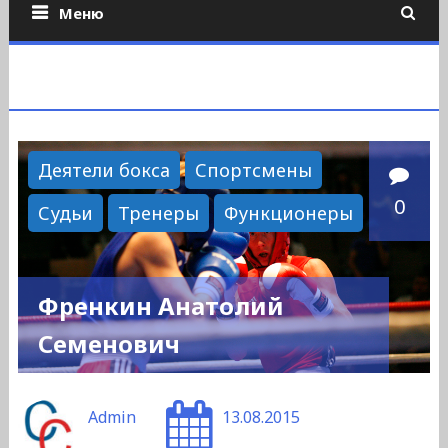
Меню
Деятели бокса
Спортсмены
0
Судьи
Тренеры
Функционеры
Френкин Анатолий
Семенович
Admin
13.08.2015