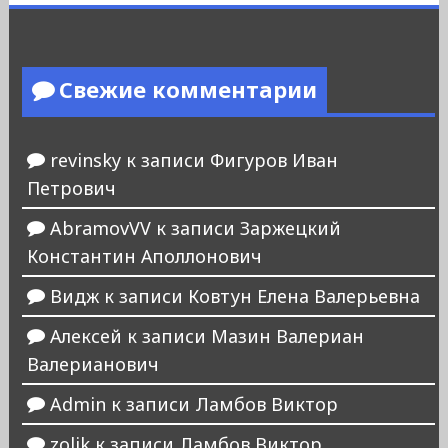
Свежие комментарии
revinsky
к записи
Фигуров Иван
Петрович
AbramovVV
к записи
Заржецкий
Константин Аполлонович
Видж
к записи
Ковтун Елена Валерьевна
Алексей
к записи
Мазин Валериан
Валерианович
Admin
к записи
Ламбов Виктор
zolik
к записи
Ламбов Виктор