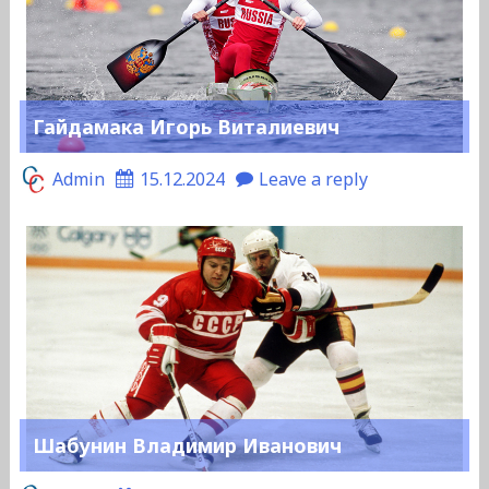
Гайдамака Игорь Виталиевич
Admin
15.12.2024
Leave a reply
Шабунин Владимир Иванович