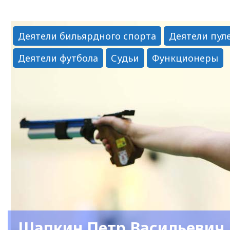
Константин
Павлович"
Деятели бильярдного спорта
Деятели пул
Деятели футбола
Судьи
Функционеры
Шапкин Петр Васильевич