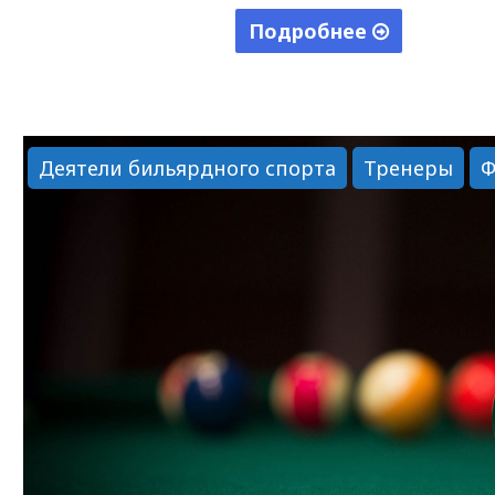
Подробнее
"Москалев
Михаил
Валериевич"
Деятели бильярдного спорта
Тренеры
Ф