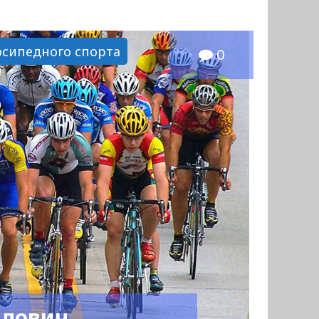
осипедного спорта
0
влович