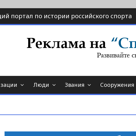
ий портал по истории российского спорта
ртал по истории спорта
порт-страна.ру
изации
Люди
Звания
Сооружения