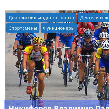
Петр
Васильевич"
Деятели бильярдного спорта
Деятели вел
Спортсмены
Функционеры
Никифоров Владимир Па