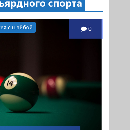
ьярдного спорта
кея с шайбой
0