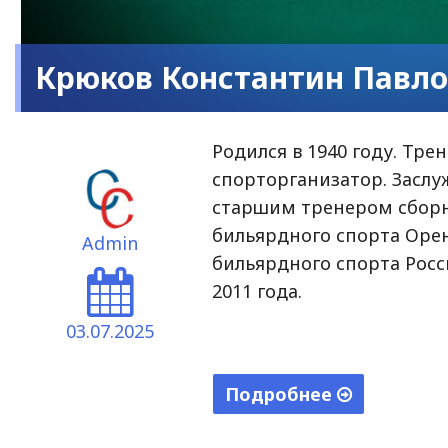
Крюков Константин Павл
Родился в 1940 году. Тре
спорторганизатор. Заслуж
старшим тренером сборн
бильярдного спорта Оре
Admin
бильярдного спорта Росс
2011 года.
03.07.2025
Подробнее
"Крюков