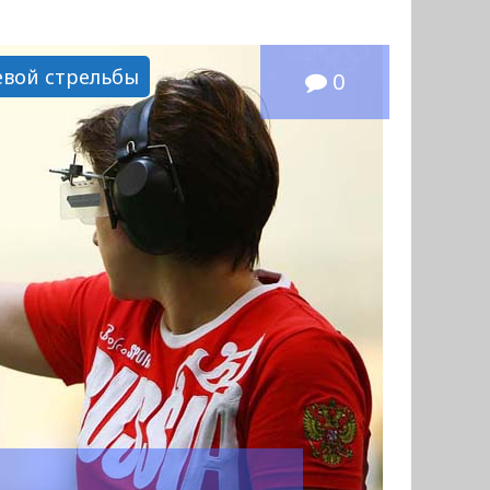
евой стрельбы
0