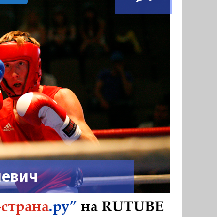
иевич