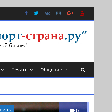
Facebook
Twitter
В
Instagram
Google
YouTube
Контакте
Plus
Печать
Общение
енеры
0