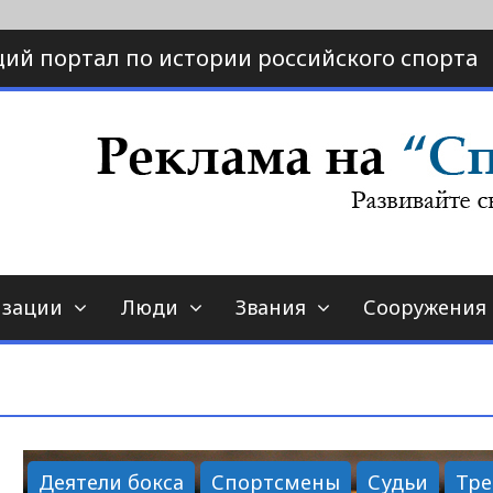
ий портал по истории российского спорта
ртал по истории спорта
порт-страна.ру
изации
Люди
Звания
Сооружения
Деятели бокса
Спортсмены
Судьи
Тр