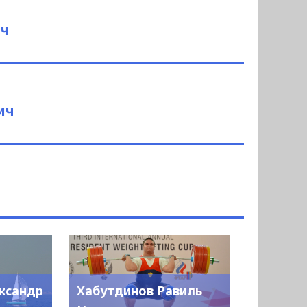
ич
ич
ксандр
Хабутдинов Равиль