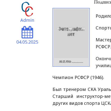
Родилс
Admin
Спортс
Масте
04.05.2025
РСФСР.
Оконч
18.12.1915-__.__.____
училищ
Чемпион РСФСР (1946).
Был тренером СКА Уральс
Старший инструктор-ме
других видов спорта ЦСКА 