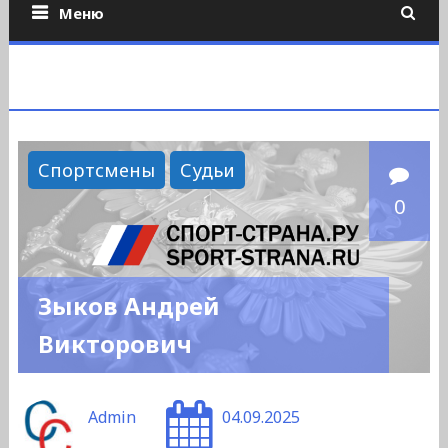
Меню
Спортсмены
Судьи
0
Зыков Андрей
Викторович
Admin
04.09.2025