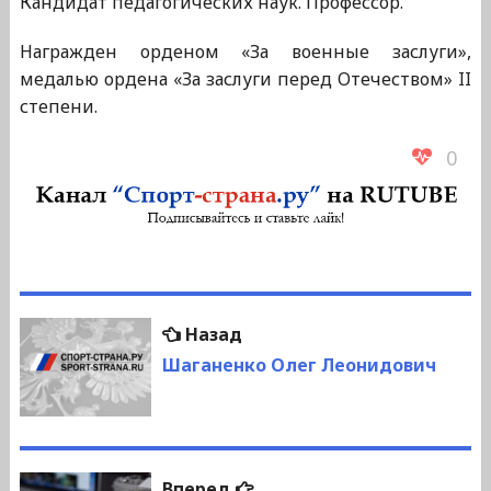
Кандидат педагогических наук. Профессор.
Награжден орденом «За военные заслуги»,
медалью ордена «За заслуги перед Отечеством» II
степени.
0
Навигация
Предыдущая
Назад
по
запись:
Шаганенко Олег Леонидович
записям
Следующая
Вперед