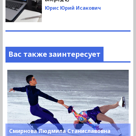
запись:
Юрис Юрий Исакович
Вас также заинтересует
Смирнова Людмила Станиславовна