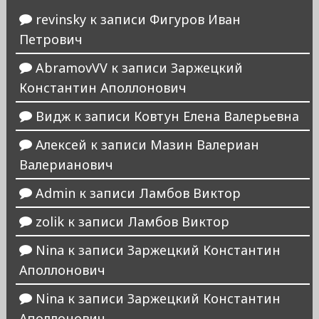
revinsky
к записи
Фигуров Иван
Петрович
AbramovVV
к записи
Заржецкий
Константин Аполлонович
Видж
к записи
Ковтун Елена Валерьевна
Алексей
к записи
Мазин Валериан
Валерианович
Admin
к записи
Ламбов Виктор
zolik
к записи
Ламбов Виктор
Nina
к записи
Заржецкий Константин
Аполлонович
Nina
к записи
Заржецкий Константин
Аполлонович