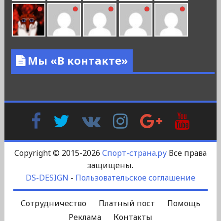
Мы «В контакте»
Facebook
Twitter
В
Instagram
Google
YouTu
Контакте
Plus
Copyright © 2015-2026
Спорт-страна.ру
Все права
защищены.
DS-DESIGN
-
Пользовательское соглашение
Сотрудничество
Платный пост
Помощь
Реклама
Контакты