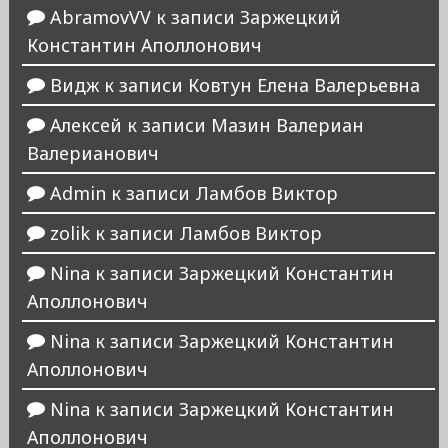
AbramovVV
к записи
Заржецкий
Константин Аполлонович
Видж
к записи
Ковтун Елена Валерьевна
Алексей
к записи
Мазин Валериан
Валерианович
Admin
к записи
Ламбов Виктор
zolik
к записи
Ламбов Виктор
Nina
к записи
Заржецкий Константин
Аполлонович
Nina
к записи
Заржецкий Константин
Аполлонович
Nina
к записи
Заржецкий Константин
Аполлонович