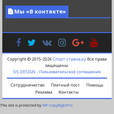
Мы «В контакте»
Facebook
Twitter
В
Instagram
Google
YouTu
Контакте
Plus
Copyright © 2015-2026
Спорт-страна.ру
Все права
защищены.
DS-DESIGN
-
Пользовательское соглашение
Сотрудничество
Платный пост
Помощь
Реклама
Контакты
This site is protected by
WP-CopyRightPro