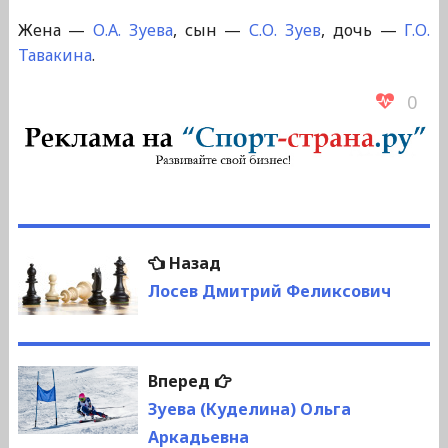
Жена —
О.А. Зуева
, сын —
С.О. Зуев
, дочь —
Г.О.
Тавакина
.
0
Навигация
Предыдущая
Назад
по
запись:
Лосев Дмитрий Феликсович
записям
Следующая
Вперед
запись:
Зуева (Куделина) Ольга
Аркадьевна