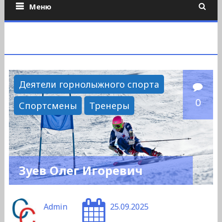
Меню
Деятели горнолыжного спорта
0
Спортсмены
Тренеры
Зуев Олег Игоревич
Admin
25.09.2025