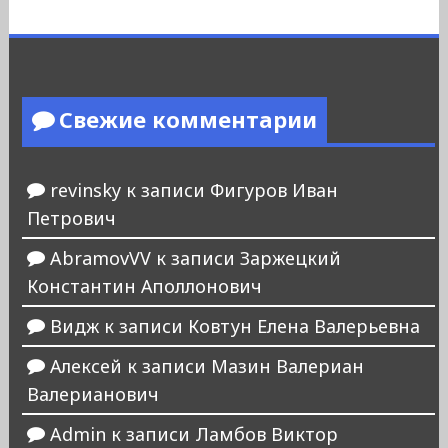
Свежие комментарии
revinsky
к записи
Фигуров Иван
Петрович
AbramovVV
к записи
Заржецкий
Константин Аполлонович
Видж
к записи
Ковтун Елена Валерьевна
Алексей
к записи
Мазин Валериан
Валерианович
Admin
к записи
Ламбов Виктор