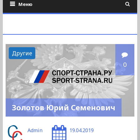
Меню
Другие
0
Золотов Юрий Семенович
Admin
19.04.2019