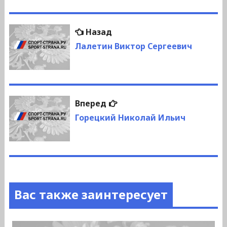
Навигация
Предыдущая
Назад
по
запись:
Лалетин Виктор Сергеевич
записям
Следующая
Вперед
запись:
Горецкий Николай Ильич
Вас также заинтересует