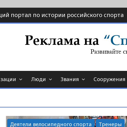
ий портал по истории российского спорта
ртал по истории спорта
порт-страна.ру
изации
Люди
Звания
Сооружения
Деятели велосипедного спорта
Тренеры