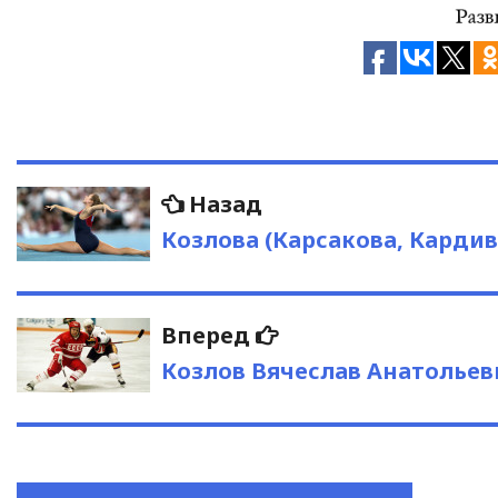
Навигация
Предыдущая
Назад
запись:
по
Козлова (Карсакова, Карди
записям
Следующая
Вперед
запись:
Козлов Вячеслав Анатольев