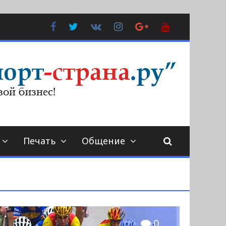
Facebook
Twitter
В
Instagram
Google
YouTube
Контакте
Plus
Печать
Общение
0