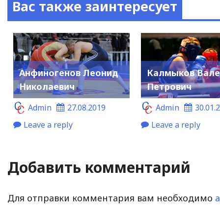
Вас также заинтересует
Анфиногенов Леонид
Калмыков Вале
Николаевич
Петрович
Admin
27.08.2019
Admin
30.01.
Leave a reply
Leave a reply
Добавить комментарий
Для отправки комментария вам необходимо