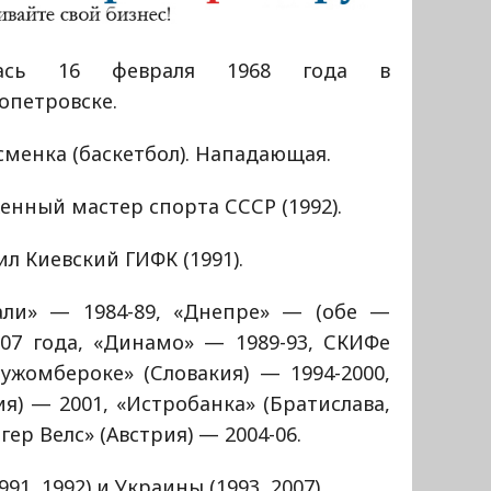
лась 16 февраля 1968 года в
опетровске.
менка (баскетбол). Нападающая.
енный мастер спорта СССР (1992).
л Киевский ГИФК (1991).
али» — 1984-89, «Днепре» — (обе —
07 года, «Динамо» — 1989-93, СКИФе
ужомбероке» (Словакия) — 1994-2000,
ия) — 2001, «Истробанка» (Братислава,
гер Велс» (Австрия) — 2004-06.
1, 1992) и Украины (1993, 2007).