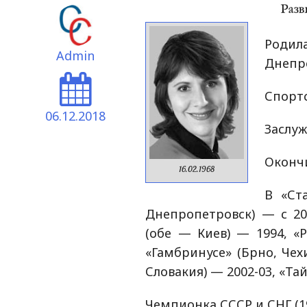
Роди
Admin
Днепр
Спортс
06.12.2018
Заслуж
Окончи
16.02.1968
В «Ст
Днепропетровск) — с 20
(обе — Киев) — 1994, «Р
«Гамбринусе» (Брно, Чех
Словакия) — 2002-03, «Тай
Чемпионка СССР и СНГ (199