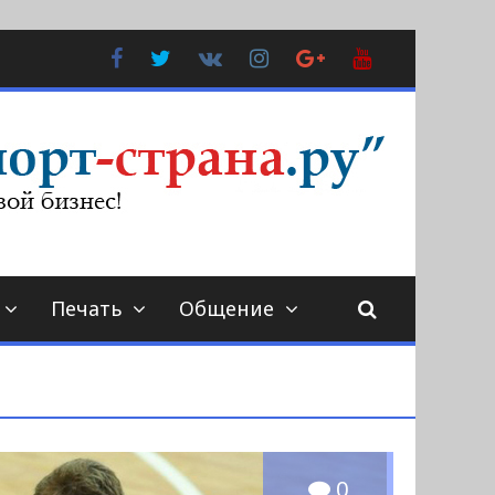
Facebook
Twitter
В
Instagram
Google
YouTube
Контакте
Plus
Печать
Общение
0