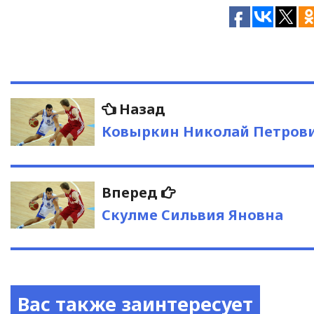
Навигация
Предыдущая
Назад
запись:
по
Ковыркин Николай Петров
записям
Следующая
Вперед
запись:
Скулме Сильвия Яновна
Вас также заинтересует