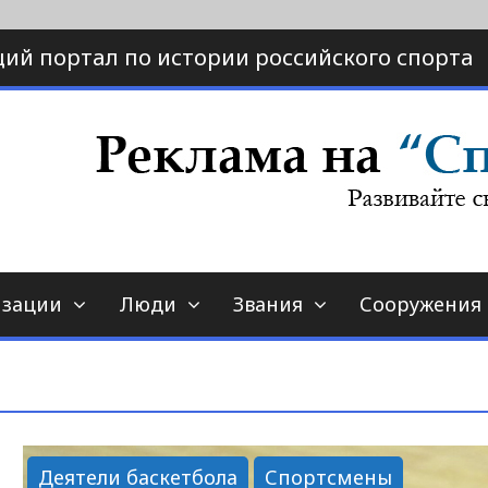
ий портал по истории российского спорта
ртал по истории спорта
порт-страна.ру
изации
Люди
Звания
Сооружения
Деятели баскетбола
Спортсмены