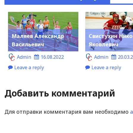
Маляев Александр
Свистухин Ник
Васильевич
Яковлевич
Admin
16.08.2022
Admin
20.03.
Leave a reply
Leave a reply
Добавить комментарий
Для отправки комментария вам необходимо