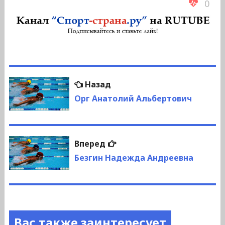
0
Навигация
Предыдущая
Назад
по
запись:
Орг Анатолий Альбертович
записям
Следующая
Вперед
запись:
Безгин Надежда Андреевна
Вас также заинтересует