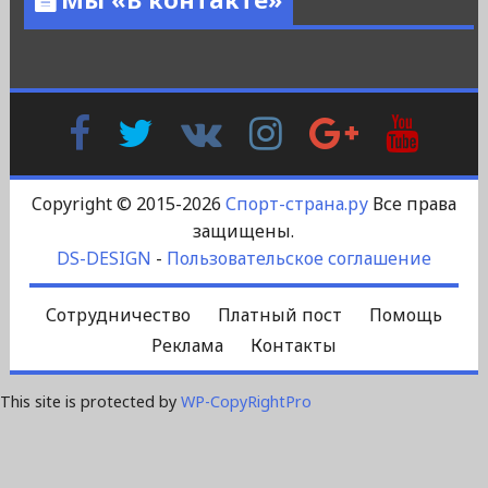
Facebook
Twitter
В
Instagram
Google
YouTu
Контакте
Plus
Copyright © 2015-2026
Спорт-страна.ру
Все права
защищены.
DS-DESIGN
-
Пользовательское соглашение
Сотрудничество
Платный пост
Помощь
Реклама
Контакты
This site is protected by
WP-CopyRightPro