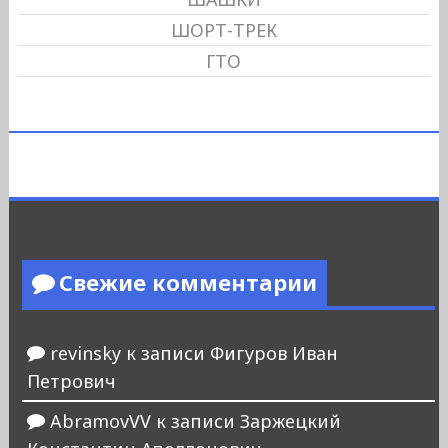
ШОРТ-ТРЕК
ГТО
Свежие комментарии
revinsky
к записи
Фигуров Иван
Петрович
AbramovVV
к записи
Заржецкий