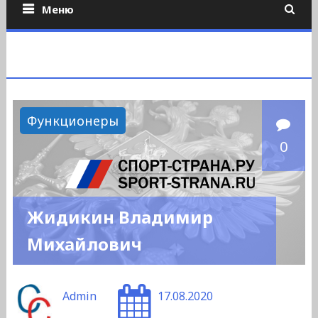
Меню
Функционеры
0
Жидикин Владимир
Михайлович
Admin
17.08.2020