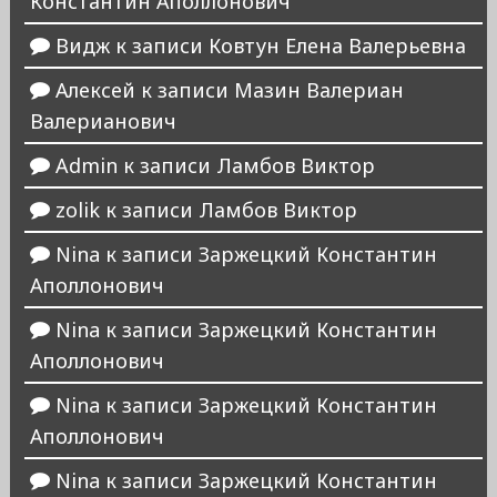
Константин Аполлонович
Видж
к записи
Ковтун Елена Валерьевна
Алексей
к записи
Мазин Валериан
Валерианович
Admin
к записи
Ламбов Виктор
zolik
к записи
Ламбов Виктор
Nina
к записи
Заржецкий Константин
Аполлонович
Nina
к записи
Заржецкий Константин
Аполлонович
Nina
к записи
Заржецкий Константин
Аполлонович
Nina
к записи
Заржецкий Константин