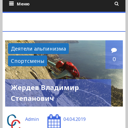
Меню
Деятели альпинизма
0
Спортсмены
Жердев Владимир
Степанович
Admin
04.04.2019