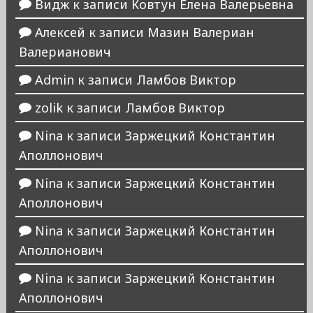
Видж
к записи
Ковтун Елена Валерьевна
Алексей
к записи
Мазин Валериан
Валерианович
Admin
к записи
Ламбов Виктор
zolik
к записи
Ламбов Виктор
Nina
к записи
Заржецкий Константин
Аполлонович
Nina
к записи
Заржецкий Константин
Аполлонович
Nina
к записи
Заржецкий Константин
Аполлонович
Nina
к записи
Заржецкий Константин
Аполлонович