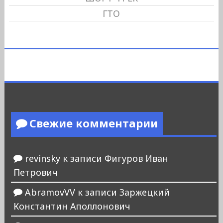
ГТО
Свежие комментарии
revinsky
к записи
Фигуров Иван
Петрович
AbramovVV
к записи
Заржецкий
Константин Аполлонович