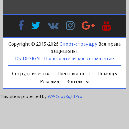
Facebook
Twitter
В
Instagram
Google
YouTu
Контакте
Plus
Copyright © 2015-2026
Спорт-страна.ру
Все права
защищены.
DS-DESIGN
-
Пользовательское соглашение
Сотрудничество
Платный пост
Помощь
Реклама
Контакты
This site is protected by
WP-CopyRightPro