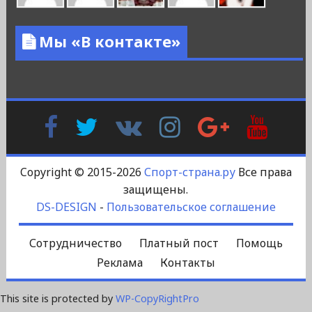
Мы «В контакте»
Facebook
Twitter
В
Instagram
Google
YouTu
Контакте
Plus
Copyright © 2015-2026
Спорт-страна.ру
Все права
защищены.
DS-DESIGN
-
Пользовательское соглашение
Сотрудничество
Платный пост
Помощь
Реклама
Контакты
This site is protected by
WP-CopyRightPro