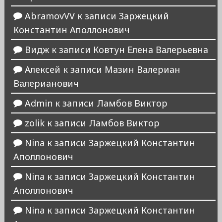
AbramovVV
к записи
Заржецкий
Константин Аполлонович
Видж
к записи
Ковтун Елена Валерьевна
Алексей
к записи
Мазин Валериан
Валерианович
Admin
к записи
Ламбов Виктор
zolik
к записи
Ламбов Виктор
Nina
к записи
Заржецкий Константин
Аполлонович
Nina
к записи
Заржецкий Константин
Аполлонович
Nina
к записи
Заржецкий Константин