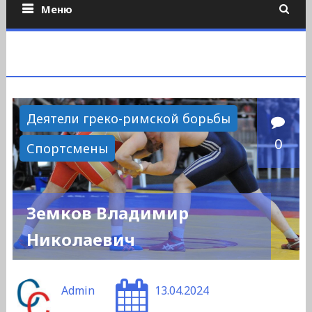
Меню
Деятели греко-римской борьбы
0
Спортсмены
Земков Владимир
Николаевич
Admin
13.04.2024